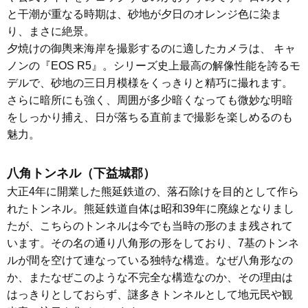
と干潮が重なる時期は、砂地が夕日のオレンジ色に染ま
り、まさに絶景。

夕焼けの御輿来海岸を撮影するのに適したカメラは、 キャ
ノンの『EOS R5』。シリーズ史上最高の解像性能を誇るモ
デルで、砂地の三日月模様をくっきりと精巧に撮れます。
さらに暗所にも強く、周囲が多少暗くなっても微妙な明暗
をしっかり捕え、日が落ちる直前まで撮影を楽しめるのも
魅力。
八角トンネル（下益城郡）
大正4年に開業した熊延鉄道の、落石除けを目的として作ら
れたトンネル。熊延鉄道自体は昭和39年に廃線となりまし
たが、こちらのトンネルは今でも当時の形のまま残されて
います。その名の通り八角形の形をしており、7基のトンネ
ルが間を空けて連なっている独特な構造。なぜ八角形なの
か、またなぜこのような不完全な構造なのか、その理由は
はっきりとしておらず、謎多きトンネルとして地元民や観