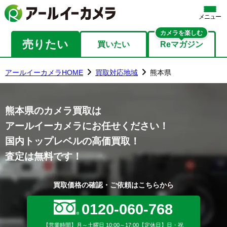
メニュー
カメラを楽しむ
売りたい
買いたい
Reマガジン
アールイーカメラHOME
買取対応地域
熊本県
熊本県のカメラ買取は
アールイーカメラにお任せください！
国内トップレベルの高価買取！
査定は無料です！
買取価格の確認・ご依頼はこちらから
0120-060-768
【営業時間】月～土曜日 10:00～17:00【定休日】日・祝