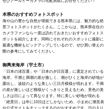
ぜひアールイーカメラの宅配買取にお任せください！
本県のおすすめフォトスポット
海や山の豊かな自然が堪能できる熊本県には、魅力的な絶
景フォトスポットがたくさん。ここからは、熊本県在住の
カメラファンなら一度は訪れておきたいおすすめフォトス
ポットを紹介します。同時にそれぞれのスポットに撮影に
最適な機材もピックアップしているので、ぜひ買い替えの
際の参考にしてみてください。
御輿来海岸（宇土市）
「日本の渚百選」や「日本の夕日百選」に選定されている
海岸。干潮と満潮の差が激しく、潮がひくと海岸の砂地が
露出し、波紋のような美しい三日月模様が現れます。干満
の差が激しいほど模様がくっきりと見えるため、景色の美
しさは日によって異なります。特に美しい砂地が現れる
「絶景日」は年に10日ほどしかないため、小まめに潮見表
や公式サイトをチェックするのがおすすめです。日の入り