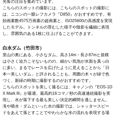
光客の注目を集めています。

こちらのスポットの撮影には、こちらのスポットの撮影に
は、ニコンの一眼レフカメラ『D850』がおすすめです。有
効画素数4575万画素の超画素と、ISO25600の高感度を実現
したモデル。トンネルの苔むした様子や陰影を繊細に表現
し、雰囲気のある1枚に仕上げることができます。
白水ダム（竹田市）
里山の奥にある、小さなダム。高さ14m・長さ87mと規模
は小さく迫力こそないものの、細かい気泡が水面を真っ白
に多い、まるでレースを広げたように見えることから「日
本一美しいダム」と評されることも。周囲の木々が緑で色
づく、新緑の時期に撮影するのがおすすめです。

こちらのスポットを美しく撮るには、キャノンの『EOS-1D 
X Mark III』が最適。最高約16コマ／秒の高速連続撮影を実
現し、水が落下する最も美しい決定的瞬間を逃しません。
滝や噴水・ダムといった水の撮影では、シャッタースピー
ドをあえて落とすことでやわらかな水の流れを表現する場