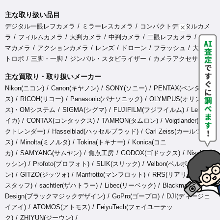
主な取り扱い品目
デジタル一眼レフカメラ
ミラーレスカメラ
コンパクトデジタルカメ
ラ
フィルムカメラ
大判カメラ
中判カメラ
二眼レフカメラ
シネ
マカメラ
アクションカメラ
レンズ
ドローン
フラッシュ
大型ス
トロボ
三脚・一脚
ジンバル・スタビライザー
カメラアクセサリ
主な買取り・取り扱いメーカー
Nikon(ニコン)
Canon(キヤノン)
SONY(ソニー)
PENTAX(ペンタック
ス)
RICOH(リコー)
Panasonic(パナソニック)
OLYMPUS(オリンパ
ス)・OMシステム
SIGMA(シグマ)
FUJIFILM(フジフイルム)
Leica(ラ
イカ)
CONTAX(コンタックス)
TAMRON(タムロン)
Voigtlander(フォ
クトレンダー)
Hasselblad(ハッセルブラッド)
Carl Zeiss(カールツァイ
ス)
Minolta(ミノルタ)
Tokina(トキナー)
Konica(コニ
カ)
SAMYANG(サムヤン)
焦点工房
GODOX(ゴドックス)
Nissin(ニ
ッシン)
Profoto(プロフォト)
SLIK(スリック)
Velbon(ベルボ
ン)
GITZO(ジッツォ)
Manfrotto(マンフロット)
RRS(リアリーライト
スタッフ)
sachtler(ザハトラー)
Libec(リーベック)
Blackmagic
Design(ブラックマジックデザイン)
GoPro(ゴープロ)
DJI(ディージェ
イアイ)
ATOMOS(アトモス)
FeiyuTech(フェイユーテッ
ク)
ZHIYUN(ジーウン)