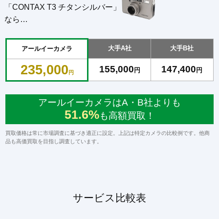
「CONTAX T3 チタンシルバー」
なら…
大手A社
大手B社
アールイーカメラ
235,000
155,000
147,400
円
円
円
アールイーカメラはA・B社よりも
51.6%
も高額買取！
買取価格は常に市場調査に基づき適正に設定。上記は特定カメラの比較例です。他商
品も高価買取を目指し調査しています。
サービス比較表