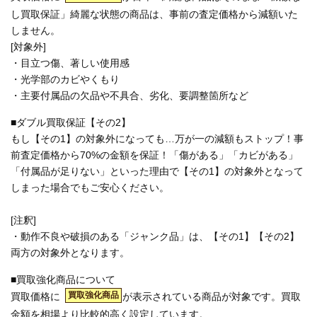
し買取保証」綺麗な状態の商品は、事前の査定価格から減額いた
しません。
[対象外]
・目立つ傷、著しい使用感
・光学部のカビやくもり
・主要付属品の欠品や不具合、劣化、要調整箇所など
■ダブル買取保証【その2】
もし【その1】の対象外になっても…万が一の減額もストップ！事
前査定価格から70%の金額を保証！「傷がある」「カビがある」
「付属品が足りない」といった理由で【その1】の対象外となって
しまった場合でもご安心ください。
[注釈]
・動作不良や破損のある「ジャンク品」は、【その1】【その2】
両方の対象外となります。
■買取強化商品について
買取強化商品
買取価格に
が表示されている商品が対象です。買取
金額を相場より比較的高く設定しています。