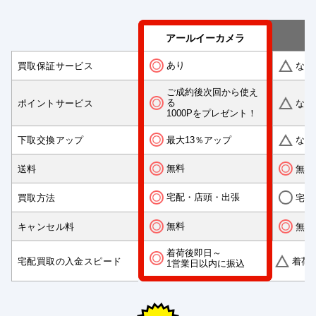
アールイーカメラ
あり
買取保証サービス
なし
ご成約後次回から使え
る
ポイントサービス
なし
1000Pをプレゼント！
最大13％アップ
下取交換アップ
なし
無料
送料
無料
宅配・店頭・出張
買取方法
宅配
無料
キャンセル料
無料
着荷後即日～
宅配買取の入金スピード
着荷
1営業日以内に振込