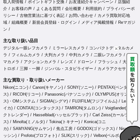
取入荷情報
ポイントギフト交換
お友達紹介キャンペーン
店舗紹
介
お客様の声
よくある質問
会社概要
利用規約
プライバシーポ
リシー
古物営業法に基づく表記
お問い合わせ
カメラ買取対応地
域
組織概要
新規会員登録・ログイン
メディア掲載情報
Reマガジ
ン
主な取り扱い品目
デジタル一眼レフカメラ
ミラーレスカメラ
コンパクトデジタルカメ
ラ
フィルムカメラ
大判カメラ
中判カメラ
二眼レフカメラ
シネ
マカメラ
アクションカメラ
レンズ
ドローン
フラッシュ
大型ス
トロボ
三脚・一脚
ジンバル・スタビライザー
カメラアクセサリ
主な買取り・取り扱いメーカー
Nikon(ニコン)
Canon(キヤノン)
SONY(ソニー)
PENTAX(ペンタック
ス)
RICOH(リコー)
Panasonic(パナソニック)
OLYMPUS(オリンパ
ス)・OMシステム
SIGMA(シグマ)
FUJIFILM(フジフイルム)
Leica(ラ
イカ)
CONTAX(コンタックス)
TAMRON(タムロン)
Voigtlander(フォ
クトレンダー)
Hasselblad(ハッセルブラッド)
Carl Zeiss(カールツァイ
ス)
Minolta(ミノルタ)
Tokina(トキナー)
Konica(コニ
カ)
SAMYANG(サムヤン)
焦点工房
GODOX(ゴドックス)
Nissin(ニ
ッシン)
Profoto(プロフォト)
SLIK(スリック)
Velbon(ベルボ