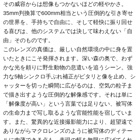
その威容からは想像もつかないほどの軽やかさ。
35mm判換算で600mm相当という圧倒的な引き寄せ
の世界を、手持ちで自由に、そして軽快に振り回せ
る喜びは、他のシステムでは決して味わえない「自
由」そのものです。
このレンズの真価は、厳しい自然環境の中に身を置
いたときにこそ発揮されます。深い森の奥で、わず
かな光を頼りに野生動物の息遣いを追うシーン。強
力な5軸シンクロ手ぶれ補正がピタリと像を止め、シ
ャッターを切った瞬間に広がるのは、空気の粒子ま
で描き出すような圧倒的な解像感です。それは単に
「解像度が高い」という言葉では足りない、被写体
の生命力まで写し取るような官能性能を宿していま
す。また、驚異的な近接撮影能力により、超望遠で
ありながらマクロレンズのように被写体のディテー
ルに肉薄できる点も、表現の幅を無限に広げてくれ