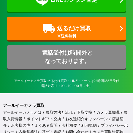
送るだけ買取
電話受付は時間外と
なっております。
アールイーカメラ買取 送るだけ買取・LINE・メールは24時間365日受付

電話対応11：00～19：00(月～土）
アールイーカメラ買取
アールイーカメラとは
買取方法と流れ
下取交換
カメラ豆知識
買
取入荷情報
ポイントギフト交換
お友達紹介キャンペーン
店舗紹
介
お客様の声
よくある質問
会社概要
利用規約
プライバシーポ
リシー
古物営業法に基づく表記
お問い合わせ
カメラ買取対応地