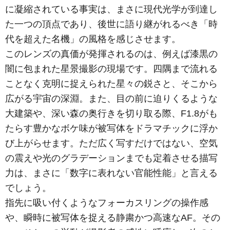
に凝縮されている事実は、まさに現代光学が到達し
た一つの頂点であり、後世に語り継がれるべき「時
代を超えた名機」の風格を感じさせます。
このレンズの真価が発揮されるのは、例えば漆黒の
闇に包まれた星景撮影の現場です。四隅まで流れる
ことなく克明に捉えられた星々の鋭さと、そこから
広がる宇宙の深淵。また、目の前に迫りくるような
大建築や、深い森の奥行きを切り取る際、F1.8がも
たらす豊かなボケ味が被写体をドラマチックに浮か
び上がらせます。ただ広く写すだけではない、空気
の震えや光のグラデーションまでも定着させる描写
力は、まさに「数字に表れない官能性能」と言える
でしょう。
指先に吸い付くようなフォーカスリングの操作感
や、瞬時に被写体を捉える静粛かつ高速なAF。その