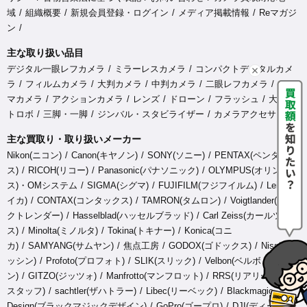
域
組織概要
新規会員登録・ログイン
メディア掲載情報
Reマガジ
ン
主な取り扱い品目
デジタル一眼レフカメラ
ミラーレスカメラ
コンパクトデジタルカメ
ラ
フィルムカメラ
大判カメラ
中判カメラ
二眼レフカメラ
シネ
マカメラ
アクションカメラ
レンズ
ドローン
フラッシュ
大型ス
トロボ
三脚・一脚
ジンバル・スタビライザー
カメラアクセサリ
主な買取り・取り扱いメーカー
Nikon(ニコン)
Canon(キヤノン)
SONY(ソニー)
PENTAX(ペンタック
ス)
RICOH(リコー)
Panasonic(パナソニック)
OLYMPUS(オリンパ
ス)・OMシステム
SIGMA(シグマ)
FUJIFILM(フジフイルム)
Leica(ラ
イカ)
CONTAX(コンタックス)
TAMRON(タムロン)
Voigtlander(フォ
クトレンダー)
Hasselblad(ハッセルブラッド)
Carl Zeiss(カールツァイ
ス)
Minolta(ミノルタ)
Tokina(トキナー)
Konica(コニ
カ)
SAMYANG(サムヤン)
焦点工房
GODOX(ゴドックス)
Nissin(ニ
ッシン)
Profoto(プロフォト)
SLIK(スリック)
Velbon(ベルボ
ン)
GITZO(ジッツォ)
Manfrotto(マンフロット)
RRS(リアリーライト
スタッフ)
sachtler(ザハトラー)
Libec(リーベック)
Blackmagic
Design(ブラックマジックデザイン)
GoPro(ゴープロ)
DJI(ディージェ