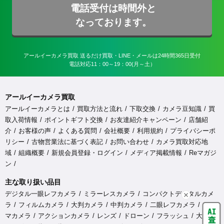
電話受付は時間外と
なっております。
アールイーカメラ買取 送るだけ買取・LINE・メールは24時間365日受付

電話対応11：00～19：00(月～土）
アールイーカメラ買取
アールイーカメラとは
買取方法と流れ
下取交換
カメラ豆知識
買
取入荷情報
ポイントギフト交換
お友達紹介キャンペーン
店舗紹
介
お客様の声
よくある質問
会社概要
利用規約
プライバシーポ
リシー
古物営業法に基づく表記
お問い合わせ
カメラ買取対応地
域
組織概要
新規会員登録・ログイン
メディア掲載情報
Reマガジ
ン
主な取り扱い品目
デジタル一眼レフカメラ
ミラーレスカメラ
コンパクトデジタルカメ
ラ
フィルムカメラ
大判カメラ
中判カメラ
二眼レフカメラ
シネ
マカメラ
アクションカメラ
レンズ
ドローン
フラッシュ
大型ス