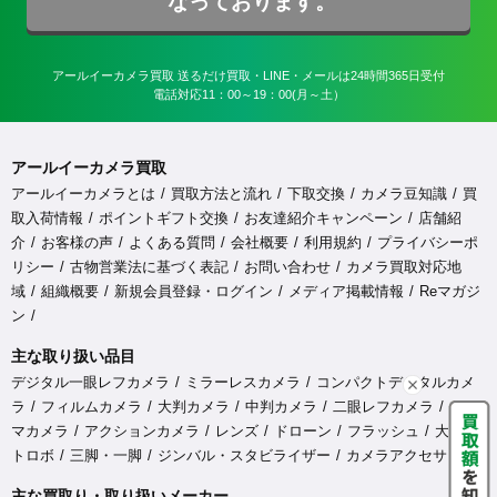
なっております。
アールイーカメラ買取 送るだけ買取・LINE・メールは24時間365日受付

電話対応11：00～19：00(月～土）
アールイーカメラ買取
アールイーカメラとは
買取方法と流れ
下取交換
カメラ豆知識
買
取入荷情報
ポイントギフト交換
お友達紹介キャンペーン
店舗紹
介
お客様の声
よくある質問
会社概要
利用規約
プライバシーポ
リシー
古物営業法に基づく表記
お問い合わせ
カメラ買取対応地
域
組織概要
新規会員登録・ログイン
メディア掲載情報
Reマガジ
ン
主な取り扱い品目
デジタル一眼レフカメラ
ミラーレスカメラ
コンパクトデジタルカメ
ラ
フィルムカメラ
大判カメラ
中判カメラ
二眼レフカメラ
シネ
マカメラ
アクションカメラ
レンズ
ドローン
フラッシュ
大型ス
トロボ
三脚・一脚
ジンバル・スタビライザー
カメラアクセサリ
主な買取り・取り扱いメーカー