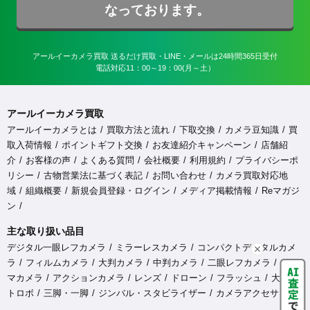
なっております。
アールイーカメラ買取 送るだけ買取・LINE・メールは24時間365日受付

電話対応11：00～19：00(月～土）
アールイーカメラ買取
アールイーカメラとは
買取方法と流れ
下取交換
カメラ豆知識
買
取入荷情報
ポイントギフト交換
お友達紹介キャンペーン
店舗紹
介
お客様の声
よくある質問
会社概要
利用規約
プライバシーポ
リシー
古物営業法に基づく表記
お問い合わせ
カメラ買取対応地
域
組織概要
新規会員登録・ログイン
メディア掲載情報
Reマガジ
ン
主な取り扱い品目
デジタル一眼レフカメラ
ミラーレスカメラ
コンパクトデジタルカメ
ラ
フィルムカメラ
大判カメラ
中判カメラ
二眼レフカメラ
シネ
マカメラ
アクションカメラ
レンズ
ドローン
フラッシュ
大型ス
トロボ
三脚・一脚
ジンバル・スタビライザー
カメラアクセサリ