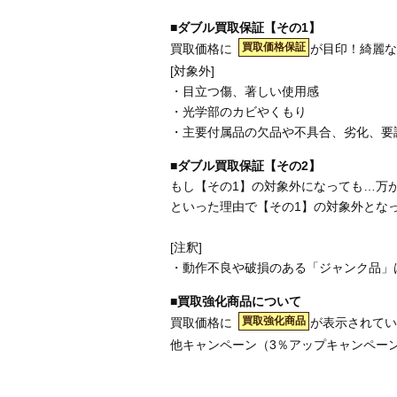
■ダブル買取保証【その1】
買取価格保証
買取価格に
が目印！綺麗な
[対象外]
・目立つ傷、著しい使用感
・光学部のカビやくもり
・主要付属品の欠品や不具合、劣化、要
■ダブル買取保証【その2】
もし【その1】の対象外になっても…万
といった理由で【その1】の対象外とな
[注釈]
・動作不良や破損のある「ジャンク品」
■買取強化商品について
買取強化商品
買取価格に
が表示されてい
他キャンペーン（3％アップキャンペー