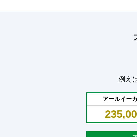
例え
アールイー
235,0