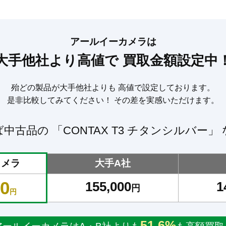
アールイーカメラは
大手他社より高値で
買取金額設定中
殆どの製品が大手他社よりも
高値で設定しております。
是非比較してみてください！
その差を実感いただけます。
ば中古品の
「CONTAX T3 チタンシルバー」
カメラ
大手A社
00
155,000
1
円
円
51.6%