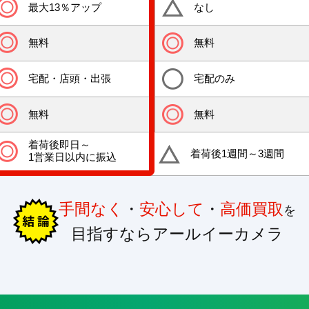
最大13％アップ
なし
無料
無料
宅配・店頭・出張
宅配のみ
無料
無料
着荷後即日～
着荷後1週間～3週間
1営業日以内に振込
手間なく
・
安心して
・
高価買取
を
目指すならアールイーカメラ