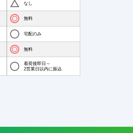
なし
無料
宅配のみ
無料
着荷後即日～
2営業日以内に振込