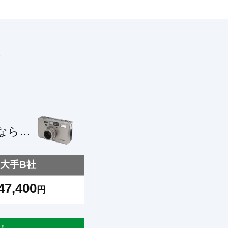
！
なら…
大手B社
47,400
円