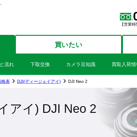
す
【営業時間
買いたい
と流れ
下取交換
カメラ豆知識
買取入荷情
価格表
DJI(ディージェイアイ)
DJI Neo 2
アイ) DJI Neo 2