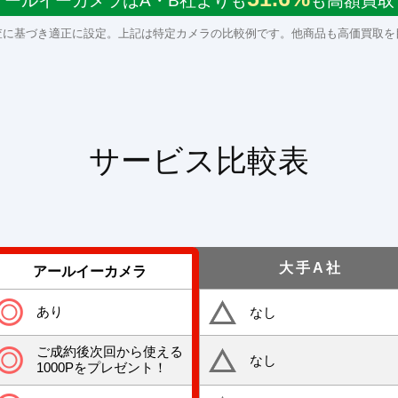
アールイーカメラはA・B社よりも
も高額買取
査に基づき適正に設定。上記は特定カメラの比較例です。他商品も高価買取を
サービス比較表
大手A社
アールイーカメラ
あり
なし
ご成約後次回から使える
なし
1000Pをプレゼント！