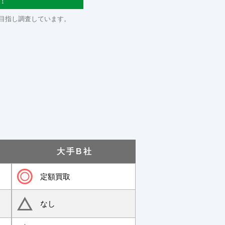
！
目指し調査しています。
大手B社
定額買取
なし