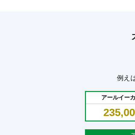
例え
アールイー
235,0