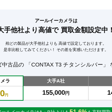
アールイーカメラは
大手他社より高値で
買取金額設定中
殆どの製品が大手他社よりも
高値で設定しております。
是非比較してみてください！
その差を実感いただけます。
ば中古品の
「CONTAX T3 チタンシルバー」
カメラ
大手A社
00
155,000
1
円
円
51.6%