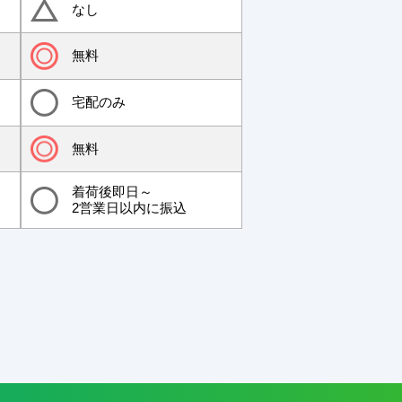
なし
無料
宅配のみ
無料
着荷後即日～
2営業日以内に振込