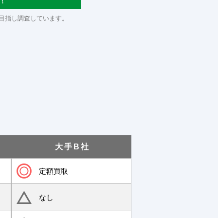
！
目指し調査しています。
大手B社
定額買取
なし