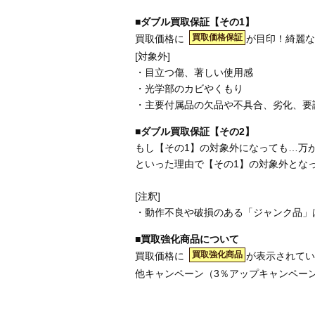
■ダブル買取保証【その1】
買取価格保証
買取価格に
が目印！綺麗な
[対象外]
・目立つ傷、著しい使用感
・光学部のカビやくもり
・主要付属品の欠品や不具合、劣化、要
■ダブル買取保証【その2】
もし【その1】の対象外になっても…万
といった理由で【その1】の対象外とな
[注釈]
・動作不良や破損のある「ジャンク品」
■買取強化商品について
買取強化商品
買取価格に
が表示されてい
他キャンペーン（3％アップキャンペー