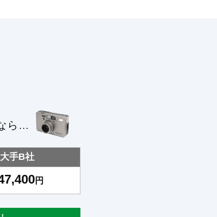
！
なら…
大手B社
47,400
円