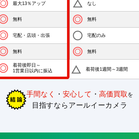
最大13％アップ
なし
無料
無料
宅配・店頭・出張
宅配のみ
無料
無料
着荷後即日～
着荷後1週間～3週間
1営業日以内に振込
手間なく
・
安心して
・
高価買取
を
目指すならアールイーカメラ