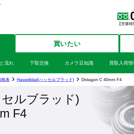
す
【営業時間
買いたい
と流れ
下取交換
カメラ豆知識
買取入荷情
価格表
Hasselblad(ハッセルブラッド)
Distagon C 40mm F4
(ハッセルブラッド)
mm F4