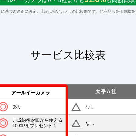
アールイーカメラはA・B社よりも
も高額買取
査に基づき適正に設定。上記は特定カメラの比較例です。他商品も高価買取を
サービス比較表
大手A社
アールイーカメラ
あり
なし
ご成約後次回から使える
なし
1000Pをプレゼント！