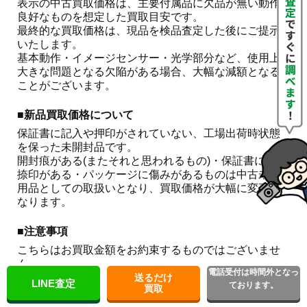
表示の中古買取価格は、主要付属品に欠品が無い動作
良好なものを想定した買取目安です。

最終的な買取価格は、現品を検品査定した後にご提示
いたします。

基本動作・イメージセンサー・光学部分など、使用上
大きな問題となる欠陥がある場合、大幅な減額となる
ことがございます。 
■新品買取価格について
保証書に記入や押印がされていない、工場出荷時状態
を保った未開封品です。

開封痕がある(またそれと思われるもの)・保証書に記入
捺印がある・パッケージに傷みがあるものは中古未使
用品としての取扱いとなり、買取価格が大幅に変更と
なります。
■注意事項
こちらはお買取金額をお約束するものではございませ
ん。

電話受付は時間外となっ
相場の急な変動や在庫状況などにより、やむを得ず見
送るだけ
LINE査定
ております。
買取
積り額の変更やお取引の中止をすることがございま
す。