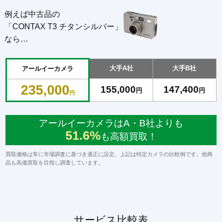
例えば中古品の
「CONTAX T3 チタンシルバー」
なら…
大手A社
大手B社
アールイーカメラ
235,000
155,000
147,400
円
円
円
アールイーカメラはA・B社よりも
51.6%
も高額買取！
買取価格は常に市場調査に基づき適正に設定。上記は特定カメラの比較例です。他商
品も高価買取を目指し調査しています。
サービス比較表