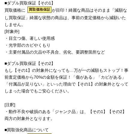
■ダブル買取保証【その1】
買取価格保証
買取価格に
が目印！綺麗な商品はそのまま「減額な
し買取保証」綺麗な状態の商品は、事前の査定価格から減額いた
しません。
[対象外]
・目立つ傷、著しい使用感
・光学部のカビやくもり
・主要付属品の欠品や不具合、劣化、要調整箇所など
■ダブル買取保証【その2】
もし【その1】の対象外になっても…万が一の減額もストップ！事
前査定価格から70%の金額を保証！「傷がある」「カビがある」
「付属品が足りない」といった理由で【その1】の対象外となって
しまった場合でもご安心ください。
[注釈]
・動作不良や破損のある「ジャンク品」は、【その1】【その2】
両方の対象外となります。
■買取強化商品について