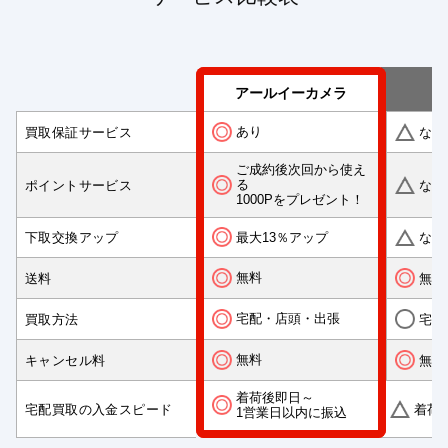
アールイーカメラ
あり
買取保証サービス
なし
ご成約後次回から使え
る
ポイントサービス
なし
1000Pをプレゼント！
最大13％アップ
下取交換アップ
なし
無料
送料
無料
宅配・店頭・出張
買取方法
宅配
無料
キャンセル料
無料
着荷後即日～
宅配買取の入金スピード
着荷
1営業日以内に振込