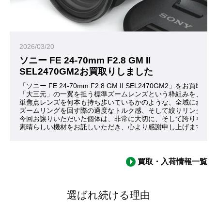
2026/03/20
ソニー FE 24-70mm F2.8 GM II
SEL2470GM2お買取りしました
「ソニー FE 24-70mm F2.8 GM II SEL2470GM2」
「大三元」の一翼を担う標準ズームレンズという枠組みを、これ
単焦点レンズを何本も持ち歩いているかのような、全域にわたる
ズームリングを回す際の適度なトルク感、そして絞りリングが刻
今回お譲りいただいた個体は、非常に大切に、そして誇りを持っ
素晴らしい機材をお託しいただき、心より感謝申し上げます。
買取・入荷情報一覧
選ばれ続ける理由