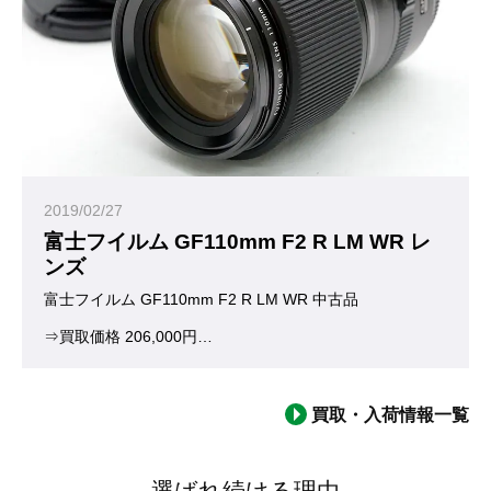
35mm換算18mm、99.9度の画角を持つ超広角レンズで、
非球面レンズ2枚、スーパーEDレンズ1枚、EDレンズ3枚と豪
またプロの過酷な撮影現場にも対応する、防塵防滴性能やマイナ
GFX 50SからはじまりレンジファインダースタイルのGFX 50R
フルサイズとはまた違う中判デジタルの世界。これからの富士フ
2019/02/27
富士フイルム GF110mm F2 R LM WR レ
ンズ
富士フイルム GF110mm F2 R LM WR 中古品
⇒買取価格 206,000円
お買い取りいたしました。ありがとうございました。
(※査定日当日の買取価格となります)
買取・入荷情報一覧
富士フイルム中判ミラーレスカメラGFXシリーズ。現在そのGFX用レ
選ばれ続ける理由