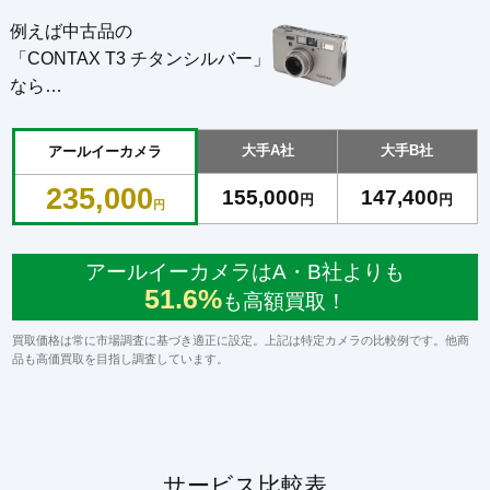
例えば中古品の
「CONTAX T3 チタンシルバー」
なら…
大手A社
大手B社
アールイーカメラ
235,000
155,000
147,400
円
円
円
アールイーカメラはA・B社よりも
51.6%
も高額買取！
買取価格は常に市場調査に基づき適正に設定。上記は特定カメラの比較例です。他商
品も高価買取を目指し調査しています。
サービス比較表