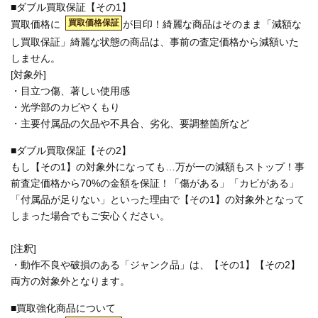
■ダブル買取保証【その1】
買取価格保証
買取価格に
が目印！綺麗な商品はそのまま「減額な
し買取保証」綺麗な状態の商品は、事前の査定価格から減額いた
しません。
[対象外]
・目立つ傷、著しい使用感
・光学部のカビやくもり
・主要付属品の欠品や不具合、劣化、要調整箇所など
■ダブル買取保証【その2】
もし【その1】の対象外になっても…万が一の減額もストップ！事
前査定価格から70%の金額を保証！「傷がある」「カビがある」
「付属品が足りない」といった理由で【その1】の対象外となって
しまった場合でもご安心ください。
[注釈]
・動作不良や破損のある「ジャンク品」は、【その1】【その2】
両方の対象外となります。
■買取強化商品について