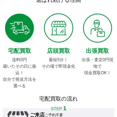
GF110mm F2 R LM WRは、35mm換算で87mmの焦
絞り羽根は9枚の円形絞り、EDレンズ4枚を含む9群14枚のレ
単焦点としては大柄のレンズですが、フォーカシング用レンズを
宅配買取
店頭買取
出張買取
また防塵防滴仕様のGFXシリーズカメラに合わせ本レンズも防
送料0円

最短5分！

出張・査定0円現
手振れ補正は組み込まれていませんが、フォトキナ2018でお披
届いたその日に振
その場で即現金化
地で

込！

現金買取OK！
まだまだ高額な中判ミラーレスカメラ。一般の趣味カメラマンに
自分で発送方法を
選べる
ただデジタル一眼レフカメラが登場した1990年代後半、デジ
宅配買取の流れ
1
STEP
ご来店
ご予約不要