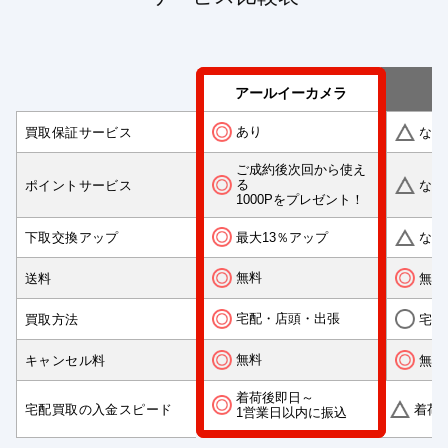
アールイーカメラ
あり
買取保証サービス
なし
ご成約後次回から使え
る
ポイントサービス
なし
1000Pをプレゼント！
最大13％アップ
下取交換アップ
なし
無料
送料
無料
宅配・店頭・出張
買取方法
宅配
無料
キャンセル料
無料
着荷後即日～
宅配買取の入金スピード
着荷
1営業日以内に振込