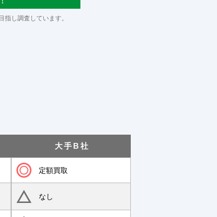
！
目指し調査しています。
大手B社
定額買取
なし