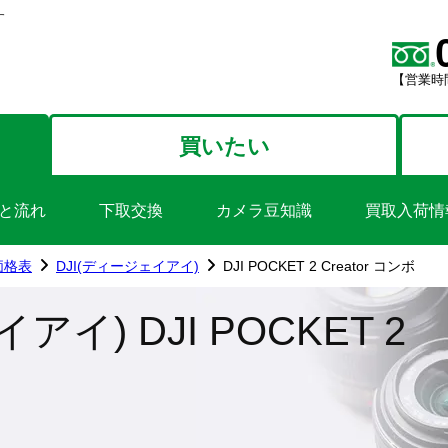
す
【営業時間
買いたい
と流れ
下取交換
カメラ豆知識
買取入荷情
価格表
DJI(ディージェイアイ)
DJI POCKET 2 Creator コンボ
アイ) DJI POCKET 2