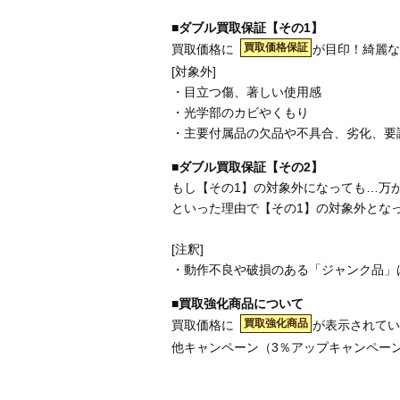
■ダブル買取保証【その1】
買取価格保証
買取価格に
が目印！綺麗な
[対象外]
・目立つ傷、著しい使用感
・光学部のカビやくもり
・主要付属品の欠品や不具合、劣化、要
■ダブル買取保証【その2】
もし【その1】の対象外になっても…万
といった理由で【その1】の対象外とな
[注釈]
・動作不良や破損のある「ジャンク品」
■買取強化商品について
買取強化商品
買取価格に
が表示されてい
他キャンペーン（3％アップキャンペー