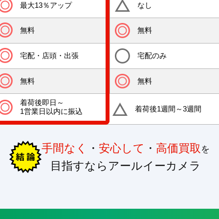
最大13％アップ
なし
無料
無料
宅配・店頭・出張
宅配のみ
無料
無料
着荷後即日～
着荷後1週間～3週間
1営業日以内に振込
手間なく
・
安心して
・
高価買取
を
目指すならアールイーカメラ