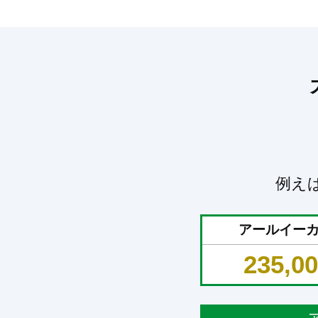
例え
アールイー
235,0