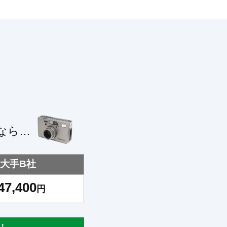
！
なら…
大手B社
47,400
円