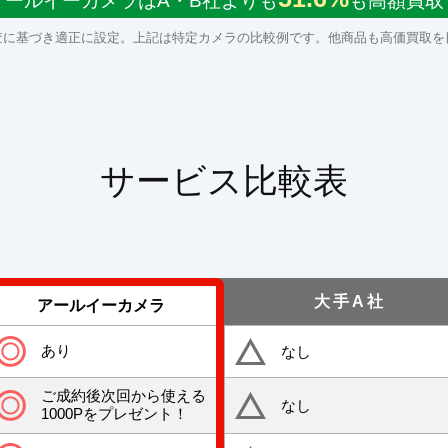
アールイーカメラはA・B社よりも
も高額買取
査に基づき適正に設定。上記は特定カメラの比較例です。他商品も高価買取を
サービス比較表
大手A社
アールイーカメラ
あり
なし
ご成約後次回から使える
なし
1000Pをプレゼント！