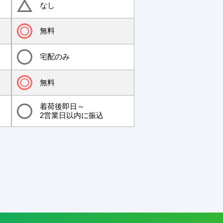
なし
無料
宅配のみ
無料
着荷後即日～
2営業日以内に振込