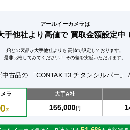
アールイーカメラは
大手他社より高値で
買取金額設定中
殆どの製品が大手他社よりも
高値で設定しております。
是非比較してみてください！
その差を実感いただけます。
ば中古品の
「CONTAX T3 チタンシルバー」
カメラ
大手A社
00
155,000
1
円
円
51.6%