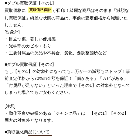
■ダブル買取保証【その1】
買取価格保証
買取価格に
が目印！綺麗な商品はそのまま「減額な
し買取保証」綺麗な状態の商品は、事前の査定価格から減額いた
しません。
[対象外]
・目立つ傷、著しい使用感
・光学部のカビやくもり
・主要付属品の欠品や不具合、劣化、要調整箇所など
■ダブル買取保証【その2】
もし【その1】の対象外になっても…万が一の減額もストップ！事
前査定価格から70%の金額を保証！「傷がある」「カビがある」
「付属品が足りない」といった理由で【その1】の対象外となって
しまった場合でもご安心ください。
[注釈]
・動作不良や破損のある「ジャンク品」は、【その1】【その2】
両方の対象外となります。
■買取強化商品について