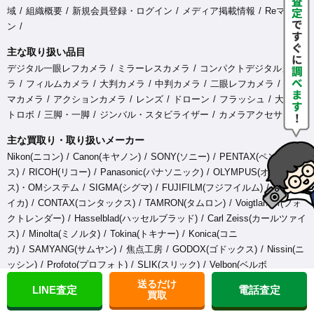
域
組織概要
新規会員登録・ログイン
メディア掲載情報
Reマガジ
ン
主な取り扱い品目
デジタル一眼レフカメラ
ミラーレスカメラ
コンパクトデジタルカメ
ラ
フィルムカメラ
大判カメラ
中判カメラ
二眼レフカメラ
シネ
マカメラ
アクションカメラ
レンズ
ドローン
フラッシュ
大型ス
トロボ
三脚・一脚
ジンバル・スタビライザー
カメラアクセサリ
主な買取り・取り扱いメーカー
Nikon(ニコン)
Canon(キヤノン)
SONY(ソニー)
PENTAX(ペンタック
ス)
RICOH(リコー)
Panasonic(パナソニック)
OLYMPUS(オリンパ
ス)・OMシステム
SIGMA(シグマ)
FUJIFILM(フジフイルム)
Leica(ラ
イカ)
CONTAX(コンタックス)
TAMRON(タムロン)
Voigtlander(フォ
クトレンダー)
Hasselblad(ハッセルブラッド)
Carl Zeiss(カールツァイ
ス)
Minolta(ミノルタ)
Tokina(トキナー)
Konica(コニ
カ)
SAMYANG(サムヤン)
焦点工房
GODOX(ゴドックス)
Nissin(ニ
ッシン)
Profoto(プロフォト)
SLIK(スリック)
Velbon(ベルボ
ン)
GITZO(ジッツォ)
Manfrotto(マンフロット)
RRS(リアリーライト
送るだけ
LINE査定
電話査定
買取
スタッフ)
sachtler(ザハトラー)
Libec(リーベック)
Blackmagic
Design(ブラックマジックデザイン)
GoPro(ゴープロ)
DJI(ディージェ