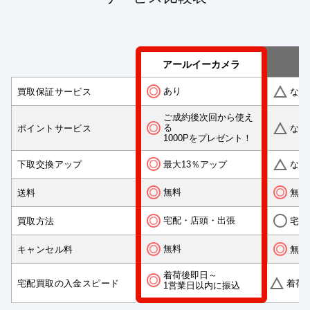
アールイーカメラ
あり
買取保証サービス
なし
ご成約後次回から使え
る
ポイントサービス
なし
1000Pをプレゼント！
最大13％アップ
下取交換アップ
なし
無料
送料
無料
宅配・店頭・出張
買取方法
宅配
無料
キャンセル料
無料
着荷後即日～
宅配買取の入金スピード
着荷
1営業日以内に振込