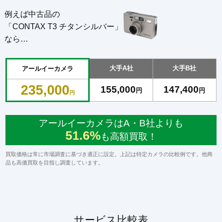
例えば中古品の
「CONTAX T3 チタンシルバー」
なら…
大手A社
大手B社
アールイーカメラ
235,000
155,000
147,400
円
円
円
アールイーカメラはA・B社よりも
51.6%
も高額買取！
買取価格は常に市場調査に基づき適正に設定。上記は特定カメラの比較例です。他商
品も高価買取を目指し調査しています。
サービス比較表