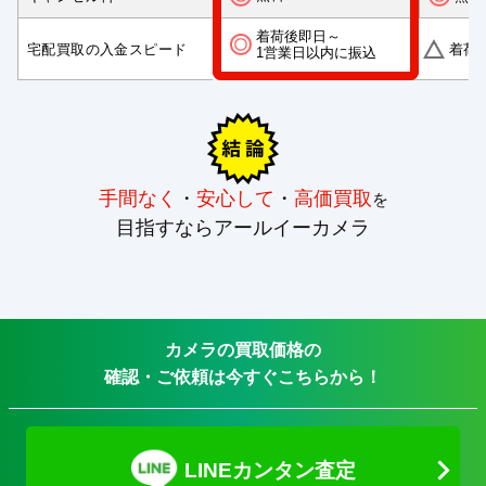
着荷後即日～
宅配買取の入金スピード
着荷
1営業日以内に振込
手間なく
・
安心して
・
高価買取
を
目指すならアールイーカメラ
カメラの買取価格の
確認・ご依頼は今すぐこちらから！
LINEカンタン査定