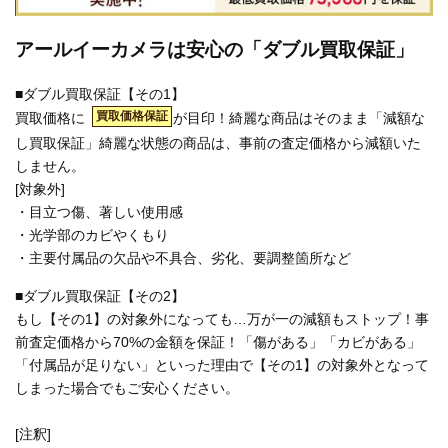
アールイーカメラは安心の「ダブル買取保証」
■ダブル買取保証【その1】
買取価格保証
買取価格に
が目印！綺麗な商品はそのまま「減額な
し買取保証」綺麗な状態の商品は、事前の査定価格から減額いた
しません。
[対象外]
・目立つ傷、著しい使用感
・光学部のカビやくもり
・主要付属品の欠品や不具合、劣化、要調整箇所など
■ダブル買取保証【その2】
もし【その1】の対象外になっても…万が一の減額もストップ！事
前査定価格から70%の金額を保証！「傷がある」「カビがある」
「付属品が足りない」といった理由で【その1】の対象外となって
しまった場合でもご安心ください。
[注釈]