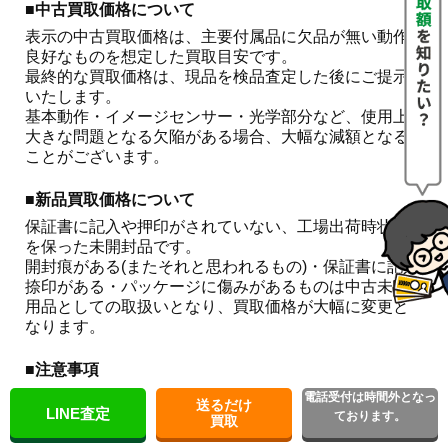
■中古買取価格について
表示の中古買取価格は、主要付属品に欠品が無い動作
良好なものを想定した買取目安です。

最終的な買取価格は、現品を検品査定した後にご提示
いたします。

基本動作・イメージセンサー・光学部分など、使用上
大きな問題となる欠陥がある場合、大幅な減額となる
ことがございます。 
■新品買取価格について
保証書に記入や押印がされていない、工場出荷時状態
を保った未開封品です。

開封痕がある(またそれと思われるもの)・保証書に記入
捺印がある・パッケージに傷みがあるものは中古未使
用品としての取扱いとなり、買取価格が大幅に変更と
なります。
■注意事項
こちらはお買取金額をお約束するものではございませ
電話受付は時間外となっ
送るだけ
LINE査定
ん。

ております。
買取
相場の急な変動や在庫状況などにより、やむを得ず見