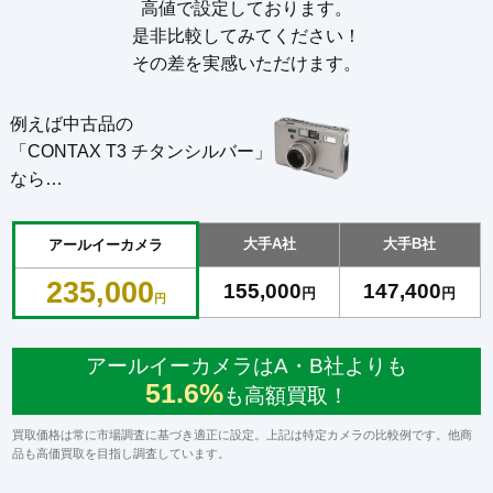
高値で設定しております。
是非比較してみてください！
その差を実感いただけます。
例えば中古品の
「CONTAX T3 チタンシルバー」
なら…
大手A社
大手B社
アールイーカメラ
235,000
155,000
147,400
円
円
円
アールイーカメラはA・B社よりも
51.6%
も高額買取！
買取価格は常に市場調査に基づき適正に設定。上記は特定カメラの比較例です。他商
品も高価買取を目指し調査しています。