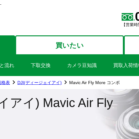
す
【営業時間
買いたい
と流れ
下取交換
カメラ豆知識
買取入荷情
価格表
DJI(ディージェイアイ)
Mavic Air Fly More コンボ
イ) Mavic Air Fly