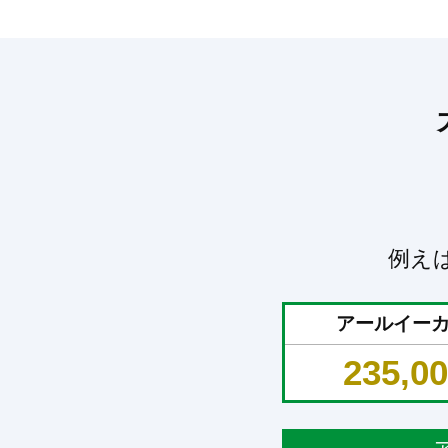
例え
アールイー
235,0