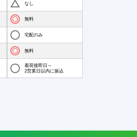
なし
無料
宅配のみ
無料
着荷後即日～
2営業日以内に振込