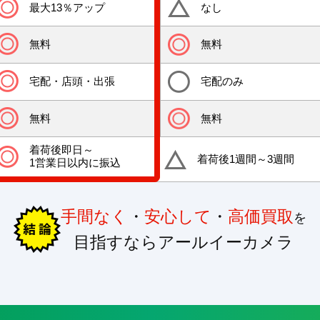
最大13％アップ
なし
無料
無料
宅配・店頭・出張
宅配のみ
無料
無料
着荷後即日～
着荷後1週間～3週間
1営業日以内に振込
手間なく
・
安心して
・
高価買取
を
目指すならアールイーカメラ