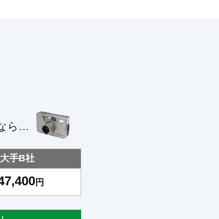
！
なら…
大手B社
47,400
円