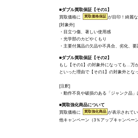
■ダブル買取保証【その1】
買取価格保証
買取価格に
が目印！綺麗な
[対象外]
・目立つ傷、著しい使用感
・光学部のカビやくもり
・主要付属品の欠品や不具合、劣化、要
■ダブル買取保証【その2】
もし【その1】の対象外になっても…万
といった理由で【その1】の対象外とな
[注釈]
・動作不良や破損のある「ジャンク品」
■買取強化商品について
買取強化商品
買取価格に
が表示されてい
他キャンペーン（3％アップキャンペー