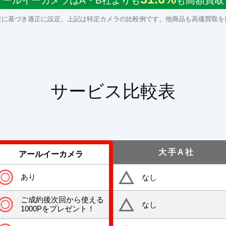
アールイーカメラはA・B社よりも
も高額買取
査に基づき適正に設定。上記は特定カメラの比較例です。他商品も高価買取を
サービス比較表
大手A社
アールイーカメラ
あり
なし
ご成約後次回から使える
なし
1000Pをプレゼント！