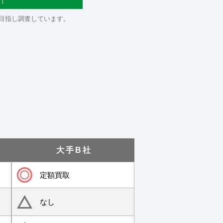
！
目指し調査しています。
大手B社
定額買取
なし