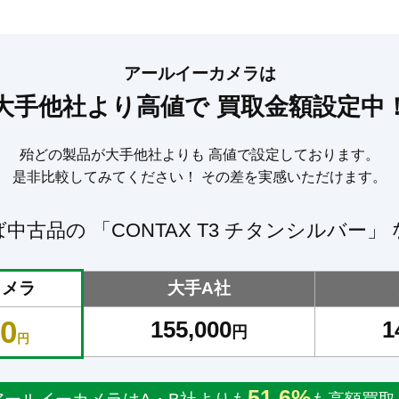
アールイーカメラは
大手他社より高値で
買取金額設定中
殆どの製品が大手他社よりも
高値で設定しております。
是非比較してみてください！
その差を実感いただけます。
ば中古品の
「CONTAX T3 チタンシルバー」
カメラ
大手A社
00
155,000
1
円
円
51.6%