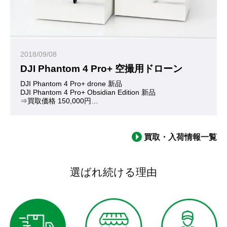
Mavicは最上位モデル『Mavic Proシリーズ』、ミドルクラ
2018/09/08
Mavic Miniはクイックショットや3軸ジンバルカメラなど、
DJI Phantom 4 Pro+ 空撮用ドローン
DJI Phantom 4 Pro+ drone 新品
DJI Phantom 4 Pro+ Obsidian Edition 新品
軽量コンパクト・高性能・手頃な価格、と三拍子揃ったDJI Mav
⇒買取価格 150,000円
お買い取りいたしました。ありがとうございました。
(※査定日当日の買取価格となります)
今や空撮用ドローンの定番となったモデル『DJI Phantom4 Pro
買取・入荷情報一覧
Mavic Pro(マービックプロ)と並ぶDJI ドローン フラッ
Mavic ProとPhantom4 Proの違いは大きく二つ。ひ
また数か月前、よりコンパクトで安価な『Spark』や『Marv
選ばれ続ける理由