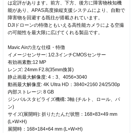
は定評があります。前方、下方、後方に障害物検知機
能があり、APAS高度操縦支援システムにより、自動で
障害物を回避する既往が搭載されています。
DJIドローンの特徴ともいえる高性能カメラによる空撮
の可能性を最大限に広げてくれる製品です。
Mavic Airの主な仕様・特徴
イメージセンサー: 1/2.3インチCMOSセンサー
有効画素数:12 MP
レンズ: 24mm F2.8(35mm換算)
静止画最大解像度: 4：3、4056×3040
動画最大解像度: 4K Ultra HD：3840×2160 24/25/30p
内部ストレージ: 8 GB
ジンバルスタビライズ機構: 3軸 (チルト、ロール、パ
ン)
サイズ(展開時): 折りたたんだ状態：168×83×49 mm
(L×W×H)
展開時：168×184×64 mm (L×W×H)