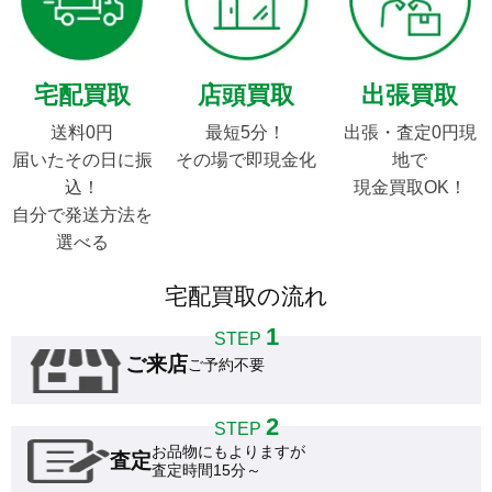
宅配買取
店頭買取
出張買取
送料0円

最短5分！

出張・査定0円現
届いたその日に振
その場で即現金化
地で

込！

現金買取OK！
自分で発送方法を
選べる
宅配買取の流れ
1
STEP
ご来店
ご予約不要
2
STEP
お品物にもよりますが

査定
査定時間15分～