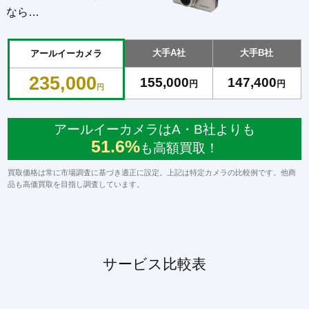
なら…
大手A社
大手B社
アールイーカメラ
235,000
155,000
147,400
円
円
円
アールイーカメラはA・B社よりも
51.6%
も高額買取！
買取価格は常に市場調査に基づき適正に設定。上記は特定カメラの比較例です。他商
品も高価買取を目指し調査しています。
サービス比較表