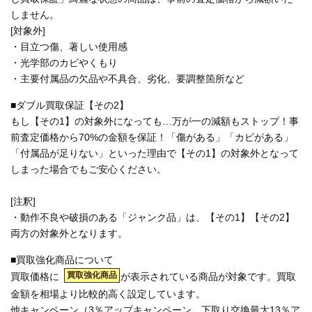
しません。
[対象外]
・目立つ傷、著しい使用感
・光学部のカビやくもり
・主要付属品の欠品や不具合、劣化、要調整箇所など
■ダブル買取保証【その2】
もし【その1】の対象外になっても…万が一の減額もストップ！事
前査定価格から70%の金額を保証！「傷がある」「カビがある」
「付属品が足りない」といった理由で【その1】の対象外となって
しまった場合でもご安心ください。
[注釈]
・動作不良や破損のある「ジャンク品」は、【その1】【その2】
両方の対象外となります。
■買取強化商品について
買取強化商品
買取価格に
が表示されている商品が対象です。買取
金額を相場より比較的高く設定しています。
他キャンペーン（3％アップキャンペーン、下取り交換最大13％ア