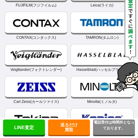
FUJIFILM(フジフイルム)
Leica(ライカ)
CONTAX(コンタックス)
TAMRON(タムロン)
Voigtlander(フォクトレンダー)
Hasselblad(ハッセルブラッド)
Carl Zeiss(カールツァイス)
Minolta(ミノルタ)
電話受付は時間外となっ
送るだけ
LINE査定
ております。
買取
Tokina(トキナー)
Konica(コニカ)