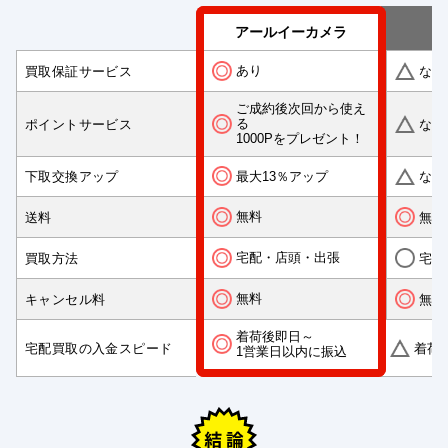
アールイーカメラ
あり
買取保証サービス
なし
ご成約後次回から使え
る
ポイントサービス
なし
1000Pをプレゼント！
最大13％アップ
下取交換アップ
なし
無料
送料
無料
宅配・店頭・出張
買取方法
宅配
無料
キャンセル料
無料
着荷後即日～
宅配買取の入金スピード
着荷
1営業日以内に振込