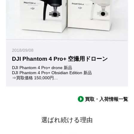
日本国内では法令により20g0以上の無人航空機ドローンの飛行が
Mavicは最上位モデル『Mavic Proシリーズ』、ミドルクラ
2018/09/08
Mavic Miniはクイックショットや3軸ジンバルカメラなど、
DJI Phantom 4 Pro+ 空撮用ドローン
DJI Phantom 4 Pro+ drone 新品
DJI Phantom 4 Pro+ Obsidian Edition 新品
軽量コンパクト・高性能・手頃な価格、と三拍子揃ったDJI Mav
⇒買取価格 150,000円
お買い取りいたしました。ありがとうございました。
(※査定日当日の買取価格となります)
今や空撮用ドローンの定番となったモデル『DJI Phantom4 Pro
買取・入荷情報一覧
Mavic Pro(マービックプロ)と並ぶDJI ドローン フラッ
Mavic ProとPhantom4 Proの違いは大きく二つ。ひ
また数か月前、よりコンパクトで安価な『Spark』や『Marv
選ばれ続ける理由