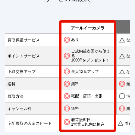
アールイーカメラ
あり
買取保証サービス
なし
ご成約後次回から使え
る
ポイントサービス
なし
1000Pをプレゼント！
最大13％アップ
下取交換アップ
なし
無料
送料
無料
宅配・店頭・出張
買取方法
宅配
無料
キャンセル料
無料
着荷後即日～
宅配買取の入金スピード
着荷
1営業日以内に振込