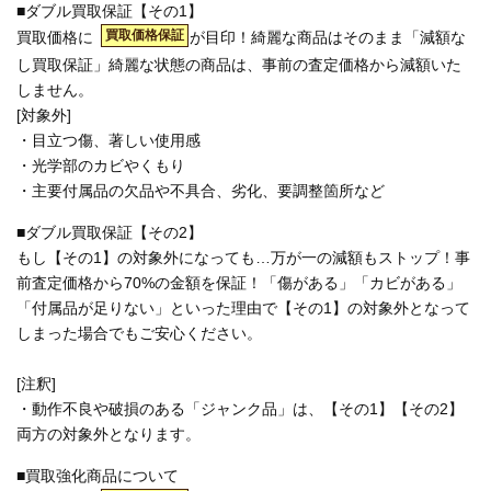
■ダブル買取保証【その1】
買取価格保証
買取価格に
が目印！綺麗な商品はそのまま「減額な
し買取保証」綺麗な状態の商品は、事前の査定価格から減額いた
しません。
[対象外]
・目立つ傷、著しい使用感
・光学部のカビやくもり
・主要付属品の欠品や不具合、劣化、要調整箇所など
■ダブル買取保証【その2】
もし【その1】の対象外になっても…万が一の減額もストップ！事
前査定価格から70%の金額を保証！「傷がある」「カビがある」
「付属品が足りない」といった理由で【その1】の対象外となって
しまった場合でもご安心ください。
[注釈]
・動作不良や破損のある「ジャンク品」は、【その1】【その2】
両方の対象外となります。
■買取強化商品について