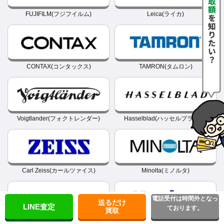
FUJIFILM(フジフイルム)
Leica(ライカ)
CONTAX(コンタックス)
TAMRON(タムロン)
Voigtlander(フォクトレンダー)
Hasselblad(ハッセルブラッド)
Carl Zeiss(カールツァイス)
Minolta(ミノルタ)
電話受付は時間外となっ
送るだけ
LINE査定
ております。
買取
Tokina(トキナー)
Konica(コニカ)