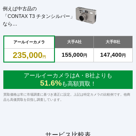
例えば中古品の
「CONTAX T3 チタンシルバー」
なら…
大手A社
大手B社
アールイーカメラ
235,000
155,000
147,400
円
円
円
アールイーカメラはA・B社よりも
51.6%
も高額買取！
買取価格は常に市場調査に基づき適正に設定。上記は特定カメラの比較例です。他商
品も高価買取を目指し調査しています。
サービス比較表