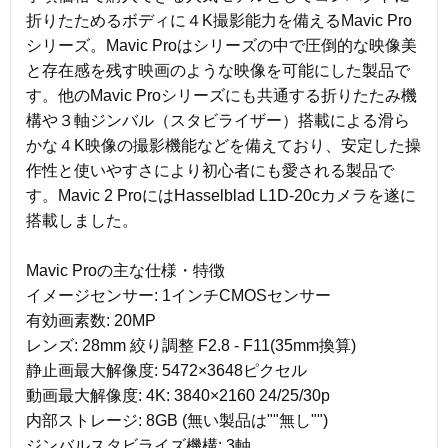
折りたためるボディに４K撮影能力を備えるMavic Pro
シリーズ。Mavic Proはシリーズの中で圧倒的な映像美
と存在感を残す映画のような映像を可能にした製品で
す。他のMavic Proシリーズにも共通する折りたたみ機
構や３軸ジンバル（スタビライザー）搭載による滑ら
かな４K映像の撮影機能などを備えており、安定した操
作性と使いやすさにより初心者にも愛される製品で
す。Mavic 2 ProにはHasselblad L1D-20cカメラを遂に
搭載しました。
Mavic Proの主な仕様・特徴
イメージセンサー: 1インチCMOSセンサー
有効画素数: 20MP
レンズ: 28mm 絞り調整 F2.8 - F11(35mm換算)
静止画最大解像度: 5472×3648ピクセル
動画最大解像度: 4K: 3840×2160 24/25/30p
内部ストレージ: 8GB (無い製品は""無し"")
ジンバルスタビライズ機構: 3軸