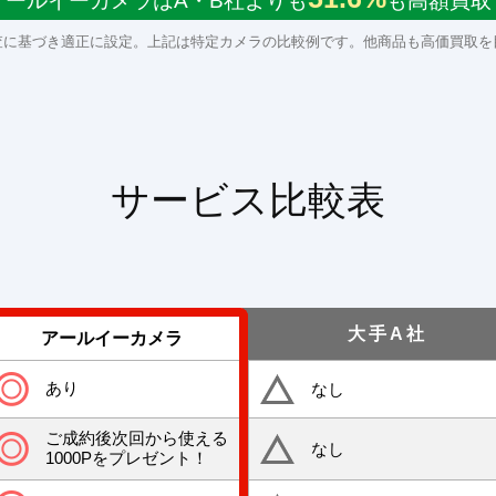
アールイーカメラはA・B社よりも
も高額買取
査に基づき適正に設定。上記は特定カメラの比較例です。他商品も高価買取を
サービス比較表
大手A社
アールイーカメラ
あり
なし
ご成約後次回から使える
なし
1000Pをプレゼント！