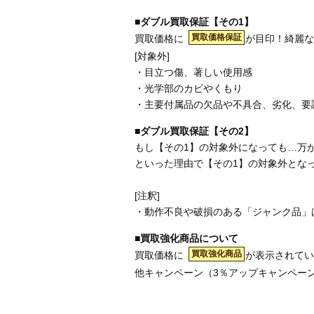
■ダブル買取保証【その1】
買取価格保証
買取価格に
が目印！綺麗な
[対象外]
・目立つ傷、著しい使用感
・光学部のカビやくもり
・主要付属品の欠品や不具合、劣化、要
■ダブル買取保証【その2】
もし【その1】の対象外になっても…万
といった理由で【その1】の対象外とな
[注釈]
・動作不良や破損のある「ジャンク品」
■買取強化商品について
買取強化商品
買取価格に
が表示されてい
他キャンペーン（3％アップキャンペー