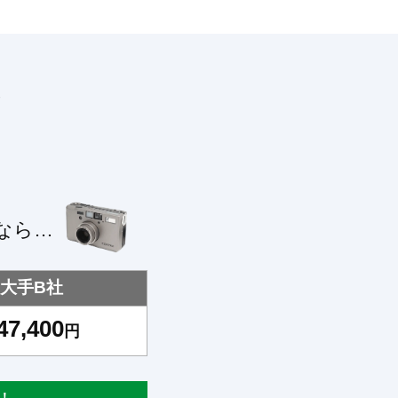
！
なら…
大手B社
47,400
円