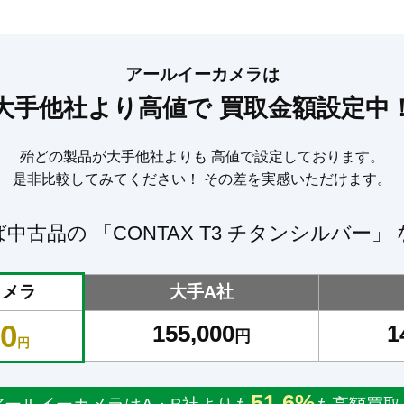
アールイーカメラは
大手他社より高値で
買取金額設定中
殆どの製品が大手他社よりも
高値で設定しております。
是非比較してみてください！
その差を実感いただけます。
ば中古品の
「CONTAX T3 チタンシルバー」
カメラ
大手A社
00
155,000
1
円
円
51.6%