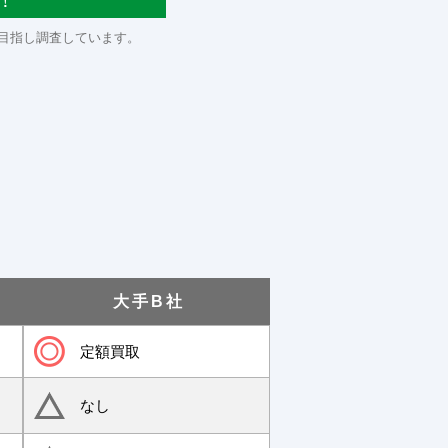
！
目指し調査しています。
大手B社
定額買取
なし