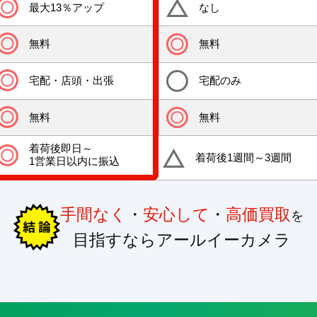
最大13％アップ
なし
無料
無料
宅配・店頭・出張
宅配のみ
無料
無料
着荷後即日～
着荷後1週間～3週間
1営業日以内に振込
手間なく
・
安心して
・
高価買取
を
目指すならアールイーカメラ