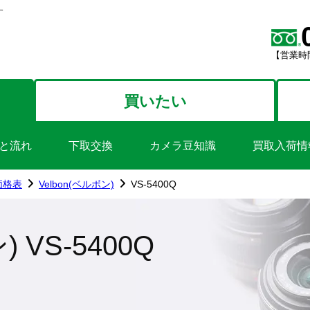
す
【営業時間
買いたい
と流れ
下取交換
カメラ豆知識
買取入荷情
価格表
Velbon(ベルボン)
VS-5400Q
) VS-5400Q