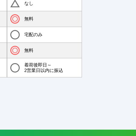
なし
無料
宅配のみ
無料
着荷後即日～
2営業日以内に振込