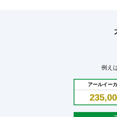
例え
アールイー
235,0