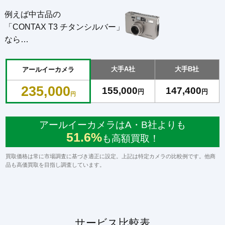
例えば中古品の
「CONTAX T3 チタンシルバー」
なら…
大手A社
大手B社
アールイーカメラ
235,000
155,000
147,400
円
円
円
アールイーカメラはA・B社よりも
51.6%
も高額買取！
買取価格は常に市場調査に基づき適正に設定。上記は特定カメラの比較例です。他商
品も高価買取を目指し調査しています。
サービス比較表