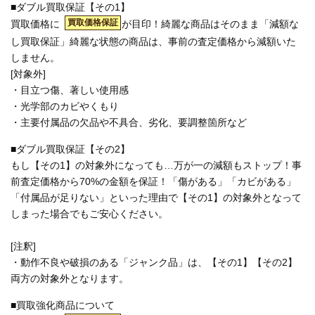
■ダブル買取保証【その1】
買取価格保証
買取価格に
が目印！綺麗な商品はそのまま「減額な
し買取保証」綺麗な状態の商品は、事前の査定価格から減額いた
しません。
[対象外]
・目立つ傷、著しい使用感
・光学部のカビやくもり
・主要付属品の欠品や不具合、劣化、要調整箇所など
■ダブル買取保証【その2】
もし【その1】の対象外になっても…万が一の減額もストップ！事
前査定価格から70%の金額を保証！「傷がある」「カビがある」
「付属品が足りない」といった理由で【その1】の対象外となって
しまった場合でもご安心ください。
[注釈]
・動作不良や破損のある「ジャンク品」は、【その1】【その2】
両方の対象外となります。
■買取強化商品について