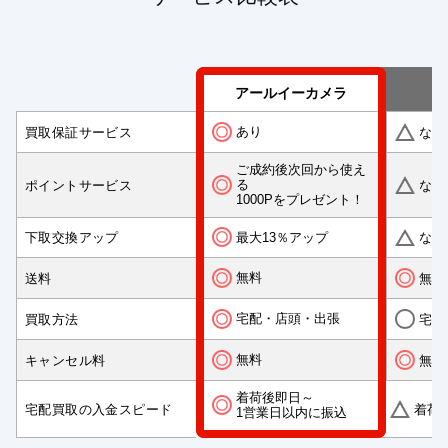
アールイーカメラ
あり
買取保証サービス
なし
ご成約後次回から使え
る
ポイントサービス
なし
1000Pをプレゼント！
最大13％アップ
下取交換アップ
なし
無料
送料
無料
宅配・店頭・出張
買取方法
宅配
無料
キャンセル料
無料
着荷後即日～
宅配買取の入金スピード
着荷
1営業日以内に振込