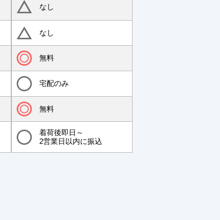
なし
なし
無料
宅配のみ
無料
着荷後即日～
2営業日以内に振込