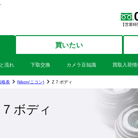
す
【営業時間
買いたい
と流れ
下取交換
カメラ豆知識
買取入荷情
価格表
Nikon(ニコン)
Z 7 ボディ
Z 7 ボディ