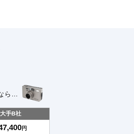
！
なら…
大手B社
47,400
円