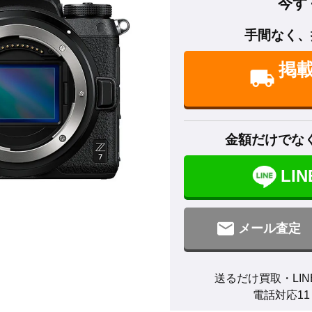
今す
手間なく、
掲
金額だけでな
LI
メール査定
送るだけ買取・LIN
電話対応11：