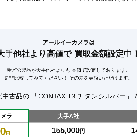
アールイーカメラは
大手他社より高値で
買取金額設定中
殆どの製品が大手他社よりも
高値で設定しております。
是非比較してみてください！
その差を実感いただけます。
ば中古品の
「CONTAX T3 チタンシルバー」
カメラ
大手A社
00
155,000
1
円
円