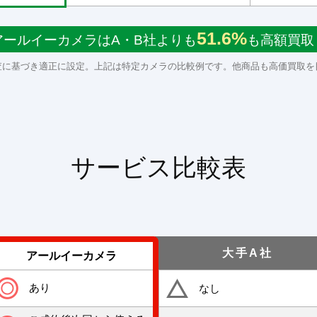
51.6%
アールイーカメラはA・B社よりも
も高額買取
査に基づき適正に設定。上記は特定カメラの比較例です。他商品も高価買取を
サービス比較表
大手A社
アールイーカメラ
あり
なし