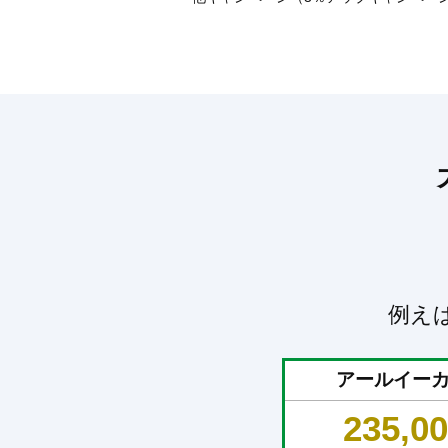
例え
アールイー
235,0