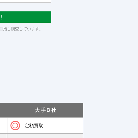
！
目指し調査しています。
大手B社
定額買取