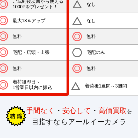
ご成約後次回から使える
なし
1000Pをプレゼント！
最大13％アップ
なし
無料
無料
宅配・店頭・出張
宅配のみ
無料
無料
着荷後即日～
着荷後1週間～3週間
1営業日以内に振込
手間なく
・
安心して
・
高価買取
を
目指すならアールイーカメラ