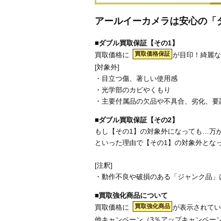
アールイーカメラは安心の「
■ダブル買取保証【その1】
買取価格保証
買取価格に
が目印！綺麗な
[対象外]
・目立つ傷、著しい使用感
・光学部のカビやくもり
・主要付属品の欠品や不具合、劣化、要
■ダブル買取保証【その2】
もし【その1】の対象外になっても…万
といった理由で【その1】の対象外とな
[注釈]
・動作不良や破損のある「ジャンク品」
■買取強化商品について
買取強化商品
買取価格に
が表示されてい
他キャンペーン（3％アップキャンペー