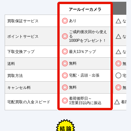
アールイーカメラ
あり
買取保証サービス
なし
ご成約後次回から使え
る
ポイントサービス
なし
1000Pをプレゼント！
最大13％アップ
下取交換アップ
なし
無料
送料
無料
宅配・店頭・出張
買取方法
宅配
無料
キャンセル料
無料
着荷後即日～
宅配買取の入金スピード
着荷
1営業日以内に振込