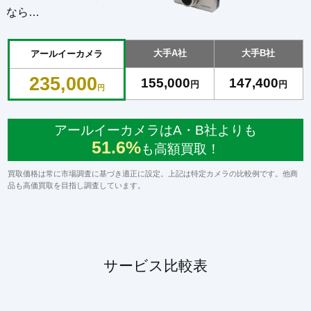
なら…
大手A社
大手B社
アールイーカメラ
235,000
155,000
147,400
円
円
円
アールイーカメラはA・B社よりも
51.6%
も高額買取！
買取価格は常に市場調査に基づき適正に設定。上記は特定カメラの比較例です。他商
品も高価買取を目指し調査しています。
サービス比較表