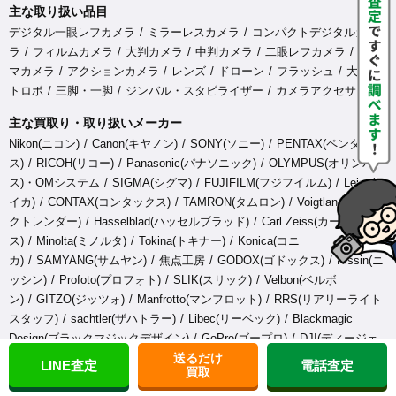
主な取り扱い品目
デジタル一眼レフカメラ
ミラーレスカメラ
コンパクトデジタルカメ
ラ
フィルムカメラ
大判カメラ
中判カメラ
二眼レフカメラ
シネ
マカメラ
アクションカメラ
レンズ
ドローン
フラッシュ
大型ス
トロボ
三脚・一脚
ジンバル・スタビライザー
カメラアクセサリ
主な買取り・取り扱いメーカー
Nikon(ニコン)
Canon(キヤノン)
SONY(ソニー)
PENTAX(ペンタック
ス)
RICOH(リコー)
Panasonic(パナソニック)
OLYMPUS(オリンパ
ス)・OMシステム
SIGMA(シグマ)
FUJIFILM(フジフイルム)
Leica(ラ
イカ)
CONTAX(コンタックス)
TAMRON(タムロン)
Voigtlander(フォ
クトレンダー)
Hasselblad(ハッセルブラッド)
Carl Zeiss(カールツァイ
ス)
Minolta(ミノルタ)
Tokina(トキナー)
Konica(コニ
カ)
SAMYANG(サムヤン)
焦点工房
GODOX(ゴドックス)
Nissin(ニ
ッシン)
Profoto(プロフォト)
SLIK(スリック)
Velbon(ベルボ
ン)
GITZO(ジッツォ)
Manfrotto(マンフロット)
RRS(リアリーライト
スタッフ)
sachtler(ザハトラー)
Libec(リーベック)
Blackmagic
Design(ブラックマジックデザイン)
GoPro(ゴープロ)
DJI(ディージェ
送るだけ
イアイ)
ATOMOS(アトモス)
FeiyuTech(フェイユーテッ
LINE査定
電話査定
買取
ク)
ZHIYUN(ジーウン)