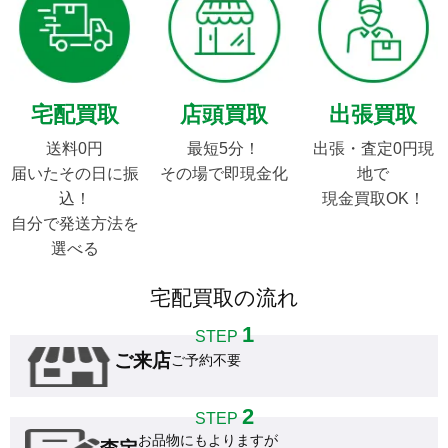
宅配買取
店頭買取
出張買取
送料0円

最短5分！

出張・査定0円現
届いたその日に振
その場で即現金化
地で

込！

現金買取OK！
自分で発送方法を
選べる
宅配買取の流れ
1
STEP
ご来店
ご予約不要
2
STEP
お品物にもよりますが
