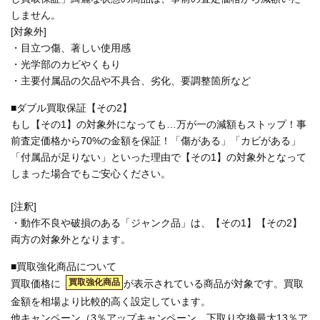
しません。
[対象外]
・目立つ傷、著しい使用感
・光学部のカビやくもり
・主要付属品の欠品や不具合、劣化、要調整箇所など
■ダブル買取保証【その2】
もし【その1】の対象外になっても…万が一の減額もストップ！事
前査定価格から70%の金額を保証！「傷がある」「カビがある」
「付属品が足りない」といった理由で【その1】の対象外となって
しまった場合でもご安心ください。
[注釈]
・動作不良や破損のある「ジャンク品」は、【その1】【その2】
両方の対象外となります。
■買取強化商品について
買取強化商品
買取価格に
が表示されている商品が対象です。買取
金額を相場より比較的高く設定しています。
他キャンペーン（3％アップキャンペーン、下取り交換最大13％ア