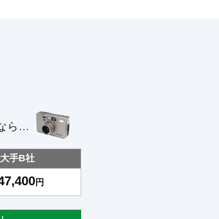
！
なら…
大手B社
47,400
円