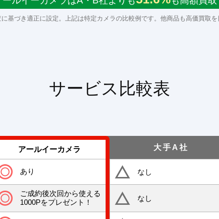
アールイーカメラはA・B社よりも
も高額買取
査に基づき適正に設定。上記は特定カメラの比較例です。他商品も高価買取を
サービス比較表
大手A社
アールイーカメラ
あり
なし
ご成約後次回から使える
なし
1000Pをプレゼント！