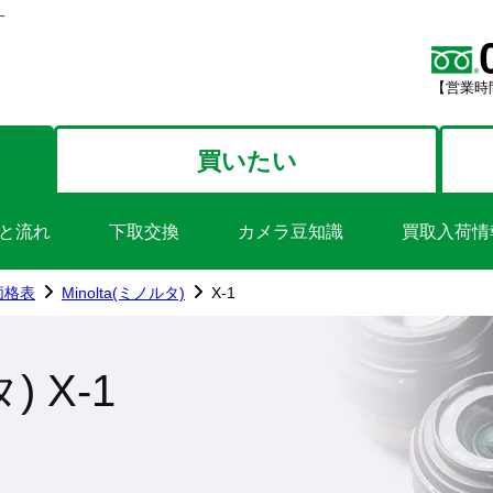
す
【営業時間
買いたい
と流れ
下取交換
カメラ豆知識
買取入荷情
価格表
Minolta(ミノルタ)
X-1
) X-1