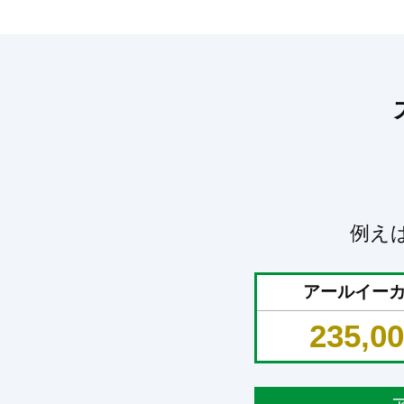
例え
アールイー
235,0