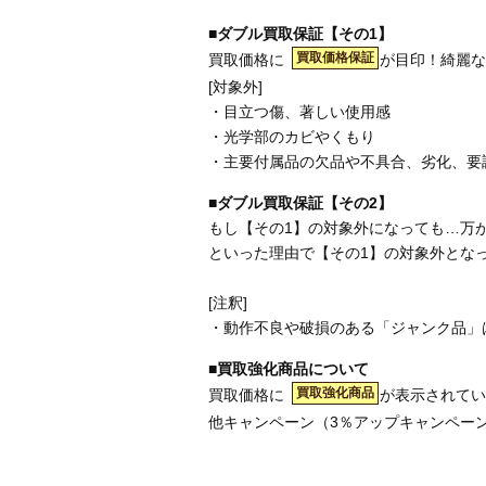
■ダブル買取保証【その1】
買取価格保証
買取価格に
が目印！綺麗な
[対象外]
・目立つ傷、著しい使用感
・光学部のカビやくもり
・主要付属品の欠品や不具合、劣化、要
■ダブル買取保証【その2】
もし【その1】の対象外になっても…万
といった理由で【その1】の対象外とな
[注釈]
・動作不良や破損のある「ジャンク品」
■買取強化商品について
買取強化商品
買取価格に
が表示されてい
他キャンペーン（3％アップキャンペー