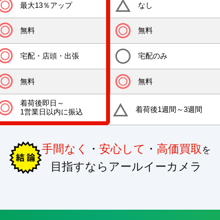
最大13％アップ
なし
無料
無料
宅配・店頭・出張
宅配のみ
無料
無料
着荷後即日～
着荷後1週間～3週間
1営業日以内に振込
手間なく
・
安心して
・
高価買取
を
目指すならアールイーカメラ