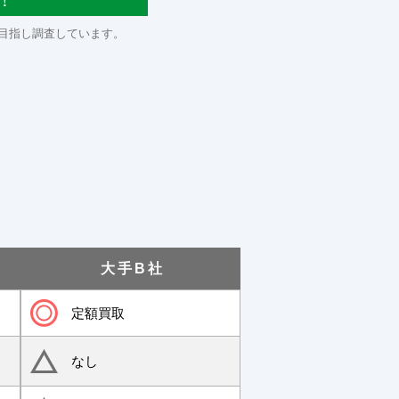
！
目指し調査しています。
大手B社
定額買取
なし