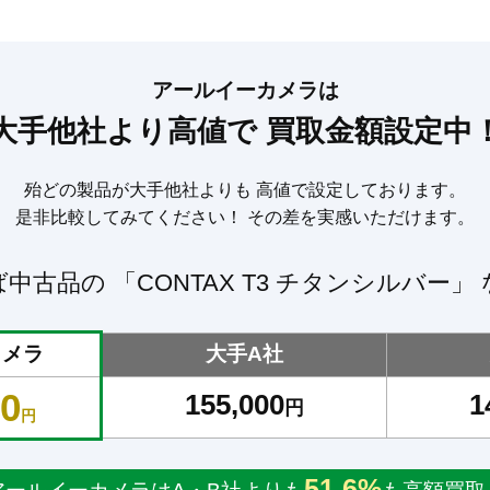
アールイーカメラは
大手他社より高値で
買取金額設定中
殆どの製品が大手他社よりも
高値で設定しております。
是非比較してみてください！
その差を実感いただけます。
ば中古品の
「CONTAX T3 チタンシルバー」
カメラ
大手A社
00
155,000
1
円
円
51.6%