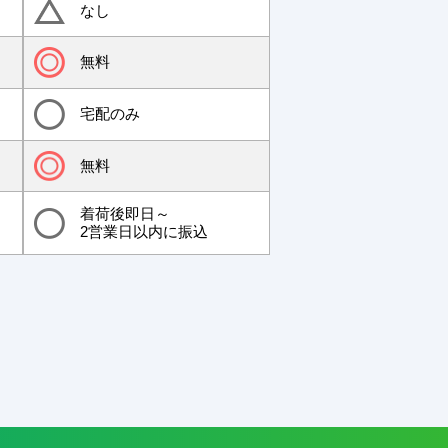
なし
無料
宅配のみ
無料
着荷後即日～
2営業日以内に振込