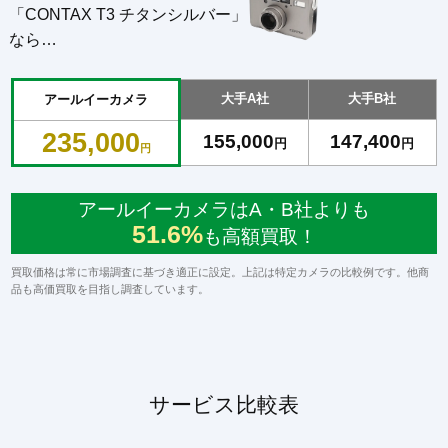
「CONTAX T3 チタンシルバー」
なら…
大手A社
大手B社
アールイーカメラ
235,000
155,000
147,400
円
円
円
アールイーカメラはA・B社よりも
51.6%
も高額買取！
買取価格は常に市場調査に基づき適正に設定。上記は特定カメラの比較例です。他商
品も高価買取を目指し調査しています。
サービス比較表