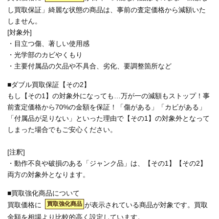
し買取保証」綺麗な状態の商品は、事前の査定価格から減額いた
しません。
[対象外]
・目立つ傷、著しい使用感
・光学部のカビやくもり
・主要付属品の欠品や不具合、劣化、要調整箇所など
■ダブル買取保証【その2】
もし【その1】の対象外になっても…万が一の減額もストップ！事
前査定価格から70%の金額を保証！「傷がある」「カビがある」
「付属品が足りない」といった理由で【その1】の対象外となって
しまった場合でもご安心ください。
[注釈]
・動作不良や破損のある「ジャンク品」は、【その1】【その2】
両方の対象外となります。
■買取強化商品について
買取強化商品
買取価格に
が表示されている商品が対象です。買取
金額を相場より比較的高く設定しています。