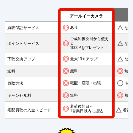
アールイーカメラ
あり
買取保証サービス
なし
ご成約後次回から使え
る
ポイントサービス
なし
1000Pをプレゼント！
最大13％アップ
下取交換アップ
なし
無料
送料
無料
宅配・店頭・出張
買取方法
宅配
無料
キャンセル料
無料
着荷後即日～
宅配買取の入金スピード
着荷
1営業日以内に振込