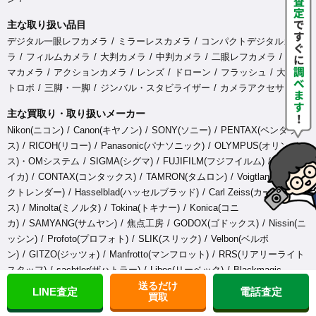
主な取り扱い品目
デジタル一眼レフカメラ
ミラーレスカメラ
コンパクトデジタルカメ
ラ
フィルムカメラ
大判カメラ
中判カメラ
二眼レフカメラ
シネ
マカメラ
アクションカメラ
レンズ
ドローン
フラッシュ
大型ス
トロボ
三脚・一脚
ジンバル・スタビライザー
カメラアクセサリ
主な買取り・取り扱いメーカー
Nikon(ニコン)
Canon(キヤノン)
SONY(ソニー)
PENTAX(ペンタック
ス)
RICOH(リコー)
Panasonic(パナソニック)
OLYMPUS(オリンパ
ス)・OMシステム
SIGMA(シグマ)
FUJIFILM(フジフイルム)
Leica(ラ
イカ)
CONTAX(コンタックス)
TAMRON(タムロン)
Voigtlander(フォ
クトレンダー)
Hasselblad(ハッセルブラッド)
Carl Zeiss(カールツァイ
ス)
Minolta(ミノルタ)
Tokina(トキナー)
Konica(コニ
カ)
SAMYANG(サムヤン)
焦点工房
GODOX(ゴドックス)
Nissin(ニ
ッシン)
Profoto(プロフォト)
SLIK(スリック)
Velbon(ベルボ
ン)
GITZO(ジッツォ)
Manfrotto(マンフロット)
RRS(リアリーライト
スタッフ)
sachtler(ザハトラー)
Libec(リーベック)
Blackmagic
送るだけ
Design(ブラックマジックデザイン)
GoPro(ゴープロ)
DJI(ディージェ
LINE査定
電話査定
買取
イアイ)
ATOMOS(アトモス)
FeiyuTech(フェイユーテッ