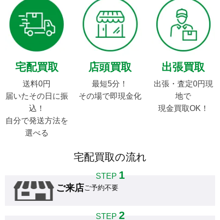
宅配買取
店頭買取
出張買取
送料0円

最短5分！

出張・査定0円現
届いたその日に振
その場で即現金化
地で

込！

現金買取OK！
自分で発送方法を
選べる
宅配買取の流れ
1
STEP
ご来店
ご予約不要
2
STEP