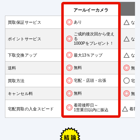
アールイーカメラ
あり
買取保証サービス
なし
ご成約後次回から使え
る
ポイントサービス
なし
1000Pをプレゼント！
最大13％アップ
下取交換アップ
なし
無料
送料
無料
宅配・店頭・出張
買取方法
宅配
無料
キャンセル料
無料
着荷後即日～
宅配買取の入金スピード
着荷
1営業日以内に振込