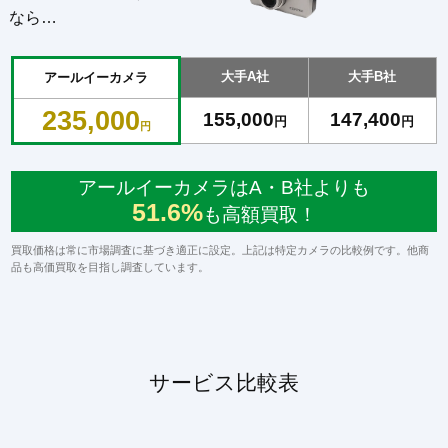
なら…
大手A社
大手B社
アールイーカメラ
235,000
155,000
147,400
円
円
円
アールイーカメラはA・B社よりも
51.6%
も高額買取！
買取価格は常に市場調査に基づき適正に設定。上記は特定カメラの比較例です。他商
品も高価買取を目指し調査しています。
サービス比較表