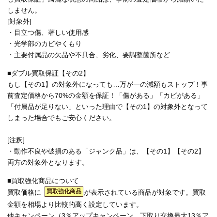
しません。
[対象外]
・目立つ傷、著しい使用感
・光学部のカビやくもり
・主要付属品の欠品や不具合、劣化、要調整箇所など
■ダブル買取保証【その2】
もし【その1】の対象外になっても…万が一の減額もストップ！事
前査定価格から70%の金額を保証！「傷がある」「カビがある」
「付属品が足りない」といった理由で【その1】の対象外となって
しまった場合でもご安心ください。
[注釈]
・動作不良や破損のある「ジャンク品」は、【その1】【その2】
両方の対象外となります。
■買取強化商品について
買取強化商品
買取価格に
が表示されている商品が対象です。買取
金額を相場より比較的高く設定しています。
他キャンペーン（3％アップキャンペーン、下取り交換最大13％ア