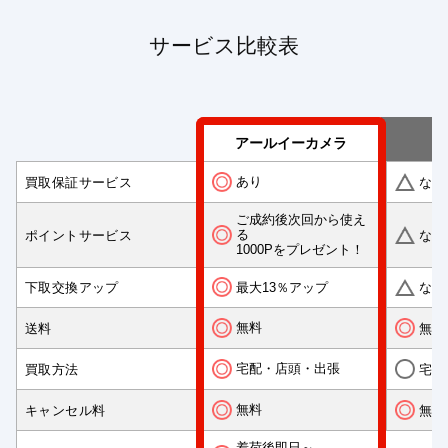
サービス比較表
アールイーカメラ
あり
買取保証サービス
なし
ご成約後次回から使え
る
ポイントサービス
なし
1000Pをプレゼント！
最大13％アップ
下取交換アップ
なし
無料
送料
無料
宅配・店頭・出張
買取方法
宅配
無料
キャンセル料
無料
着荷後即日～