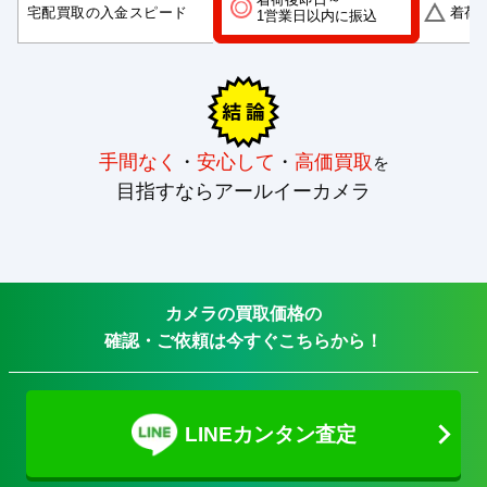
宅配買取の入金スピード
着荷
1営業日以内に振込
手間なく
・
安心して
・
高価買取
を
目指すならアールイーカメラ
カメラの買取価格の
確認・ご依頼は今すぐこちらから！
LINEカンタン査定