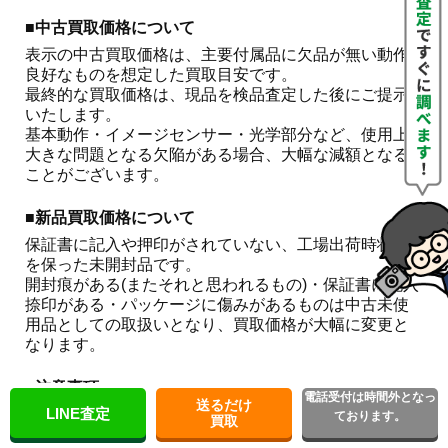
■中古買取価格について
表示の中古買取価格は、主要付属品に欠品が無い動作
良好なものを想定した買取目安です。

最終的な買取価格は、現品を検品査定した後にご提示
いたします。

基本動作・イメージセンサー・光学部分など、使用上
大きな問題となる欠陥がある場合、大幅な減額となる
ことがございます。 
■新品買取価格について
保証書に記入や押印がされていない、工場出荷時状態
を保った未開封品です。

開封痕がある(またそれと思われるもの)・保証書に記入
捺印がある・パッケージに傷みがあるものは中古未使
用品としての取扱いとなり、買取価格が大幅に変更と
なります。
■注意事項
電話受付は時間外となっ
送るだけ
LINE査定
こちらはお買取金額をお約束するものではございませ
ております。
買取
ん。
