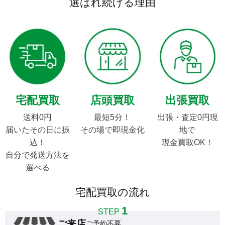
選ばれ続ける理由
宅配買取
店頭買取
出張買取
送料0円

最短5分！

出張・査定0円現
届いたその日に振
その場で即現金化
地で

込！

現金買取OK！
自分で発送方法を
選べる
宅配買取の流れ
1
STEP
ご来店
ご予約不要