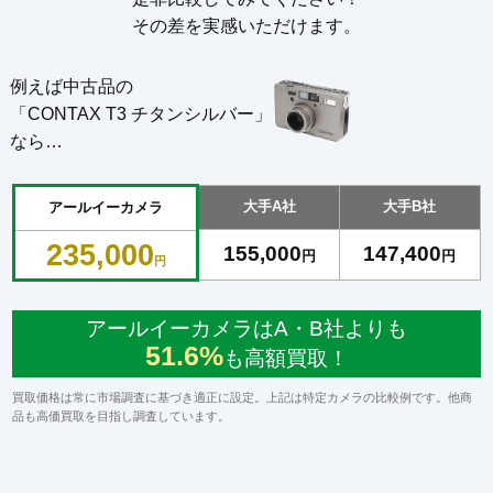
その差を実感いただけます。
例えば中古品の
「CONTAX T3 チタンシルバー」
なら…
大手A社
大手B社
アールイーカメラ
235,000
155,000
147,400
円
円
円
アールイーカメラはA・B社よりも
51.6%
も高額買取！
買取価格は常に市場調査に基づき適正に設定。上記は特定カメラの比較例です。他商
品も高価買取を目指し調査しています。