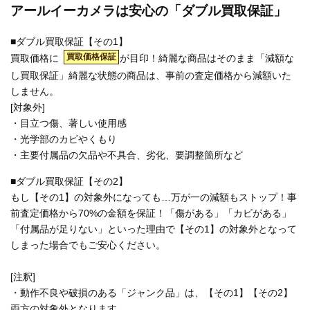
アールイーカメラは安心の「ダブル買取保証」
■ダブル買取保証【その1】
買取価格保証
買取価格に
が目印！綺麗な商品はそのまま「減額な
し買取保証」綺麗な状態の商品は、事前の査定価格から減額いた
しません。
[対象外]
・目立つ傷、著しい使用感
・光学部のカビやくもり
・主要付属品の欠品や不具合、劣化、要調整箇所など
■ダブル買取保証【その2】
もし【その1】の対象外になっても…万が一の減額もストップ！事
前査定価格から70%の金額を保証！「傷がある」「カビがある」
「付属品が足りない」といった理由で【その1】の対象外となって
しまった場合でもご安心ください。
[注釈]
・動作不良や破損のある「ジャンク品」は、【その1】【その2】
両方の対象外となります。