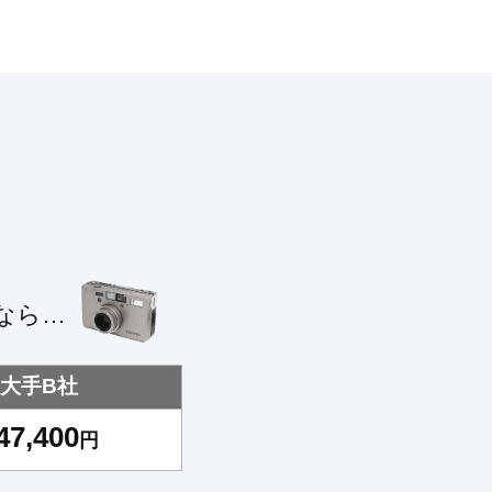
！
なら…
大手B社
47,400
円