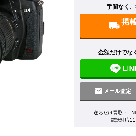
手間なく、
掲
金額だけでな
LI
メール査定
送るだけ買取・LIN
電話対応11：