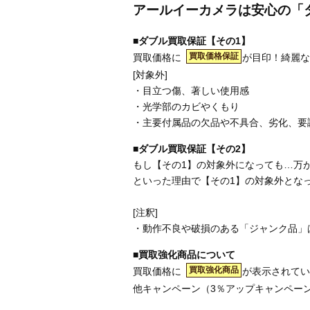
アールイーカメラは安心の「
■ダブル買取保証【その1】
買取価格保証
買取価格に
が目印！綺麗な
[対象外]
・目立つ傷、著しい使用感
・光学部のカビやくもり
・主要付属品の欠品や不具合、劣化、要
■ダブル買取保証【その2】
もし【その1】の対象外になっても…万
といった理由で【その1】の対象外とな
[注釈]
・動作不良や破損のある「ジャンク品」
■買取強化商品について
買取強化商品
買取価格に
が表示されてい
他キャンペーン（3％アップキャンペー