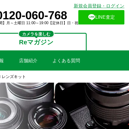
新規会員登録・ログイン
0120-060-768
LINE査定
】月～土曜日 11:00～19:00【定休日】日・祝
カメラを楽しむ
Reマガジン
報
店舗紹介
よくある質問
 HSM レンズキット