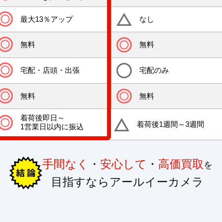
最大13％アップ
なし
無料
無料
宅配・店頭・出張
宅配のみ
無料
無料
着荷後即日～
着荷後1週間～3週間
1営業日以内に振込
手間なく
・
安心して
・
高価買取
を
目指すならアールイーカメラ