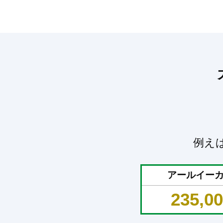
例え
アールイー
235,0