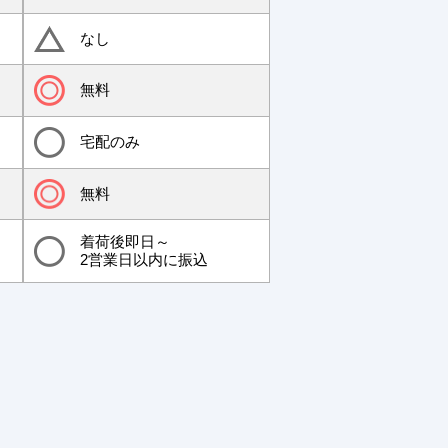
なし
無料
宅配のみ
無料
着荷後即日～
2営業日以内に振込