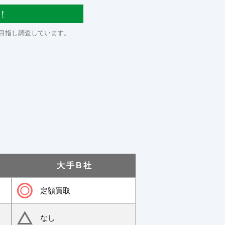
！
目指し調査しています。
大手B社
定額買取
なし