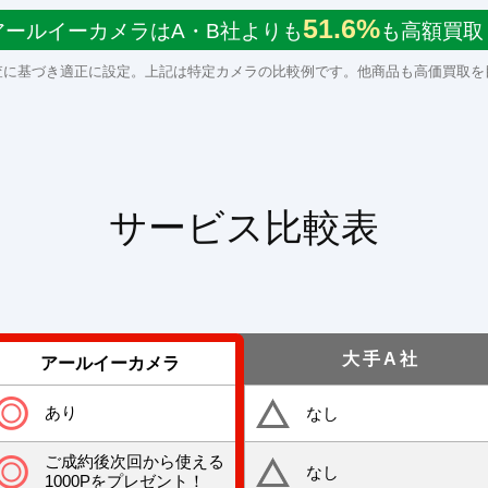
51.6%
アールイーカメラはA・B社よりも
も高額買取
査に基づき適正に設定。上記は特定カメラの比較例です。他商品も高価買取を
サービス比較表
大手A社
アールイーカメラ
あり
なし
ご成約後次回から使える
なし
1000Pをプレゼント！