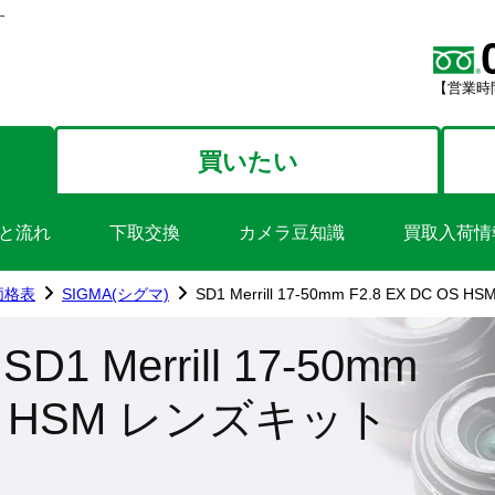
す
【営業時間
買いたい
と流れ
下取交換
カメラ豆知識
買取入荷情
価格表
SIGMA(シグマ)
SD1 Merrill 17-50mm F2.8 EX DC OS
D1 Merrill 17-50mm
 OS HSM レンズキット