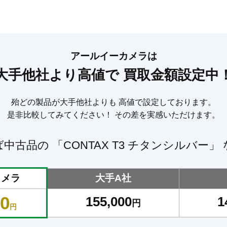
アールイーカメラは
大手他社より高値で
買取金額設定中
殆どの製品が大手他社よりも
高値で設定しております。
是非比較してみてください！
その差を実感いただけます。
ば中古品の
「CONTAX T3 チタンシルバー」
カメラ
大手A社
00
155,000
1
円
円