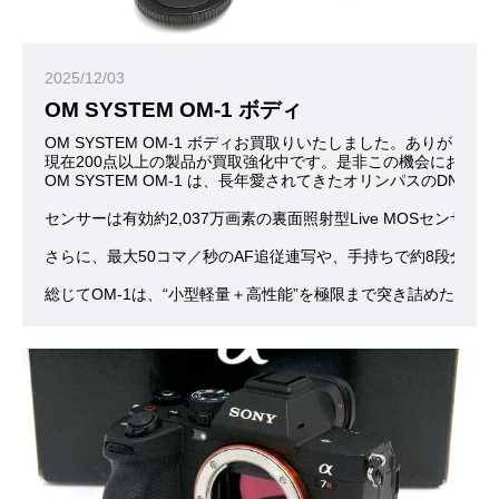
2025/12/03
OM SYSTEM OM-1 ボディ
OM SYSTEM OM-1 ボディお買取りいたしました。ありがとう
現在200点以上の製品が買取強化中です。是非この機会にお問合
OM SYSTEM OM-1 は、長年愛されてきたオリンパス
センサーは有効約2,037万画素の裏面照射型Live MOSセ
さらに、最大50コマ／秒のAF追従連写や、手持ちで約8段分
総じてOM-1は、“小型軽量＋高性能”を極限まで突き詰めた一