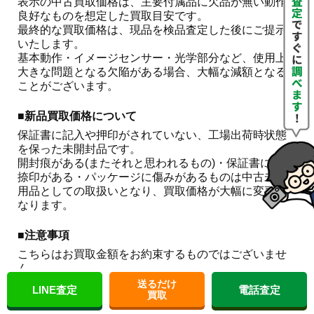
表示の中古買取価格は、主要付属品に欠品が無い動作
良好なものを想定した買取目安です。

最終的な買取価格は、現品を検品査定した後にご提示
いたします。

基本動作・イメージセンサー・光学部分など、使用上
大きな問題となる欠陥がある場合、大幅な減額となる
ことがございます。 
■新品買取価格について
保証書に記入や押印がされていない、工場出荷時状態
を保った未開封品です。

開封痕がある(またそれと思われるもの)・保証書に記入
捺印がある・パッケージに傷みがあるものは中古未使
用品としての取扱いとなり、買取価格が大幅に変更と
なります。
■注意事項
こちらはお買取金額をお約束するものではございませ
ん。

相場の急な変動や在庫状況などにより、やむを得ず見
送るだけ
LINE査定
電話査定
買取
積り額の変更やお取引の中止をすることがございま
す。