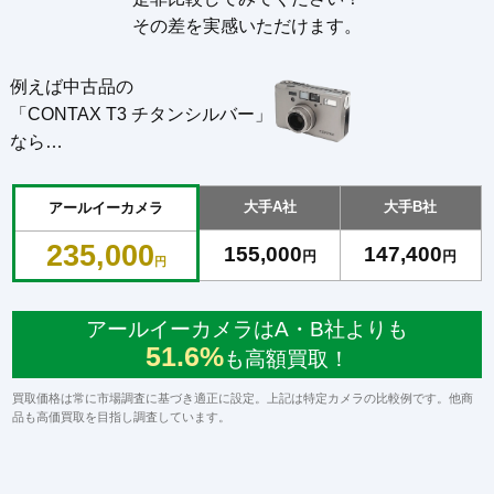
その差を実感いただけます。
例えば中古品の
「CONTAX T3 チタンシルバー」
なら…
大手A社
大手B社
アールイーカメラ
235,000
155,000
147,400
円
円
円
アールイーカメラはA・B社よりも
51.6%
も高額買取！
買取価格は常に市場調査に基づき適正に設定。上記は特定カメラの比較例です。他商
品も高価買取を目指し調査しています。