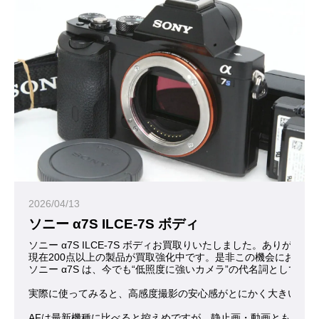
2026/04/13
ソニー α7S ILCE-7S ボディ
ソニー α7S ILCE-7S ボディお買取りいたしました。ありがと
現在200点以上の製品が買取強化中です。是非この機会にお問合
ソニー α7S は、今でも“低照度に強いカメラ”の代名詞とし
実際に使ってみると、高感度撮影の安心感がとにかく大きいカメ
AFは最新機種に比べると控えめですが、静止画・動画ともに“