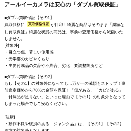
アールイーカメラは安心の「ダブル買取保証」
■ダブル買取保証【その1】
買取価格保証
買取価格に
が目印！綺麗な商品はそのまま「減額な
し買取保証」綺麗な状態の商品は、事前の査定価格から減額いた
しません。
[対象外]
・目立つ傷、著しい使用感
・光学部のカビやくもり
・主要付属品の欠品や不具合、劣化、要調整箇所など
■ダブル買取保証【その2】
もし【その1】の対象外になっても…万が一の減額もストップ！事
前査定価格から70%の金額を保証！「傷がある」「カビがある」
「付属品が足りない」といった理由で【その1】の対象外となって
しまった場合でもご安心ください。
[注釈]
・動作不良や破損のある「ジャンク品」は、【その1】【その2】
両方の対象外となります。