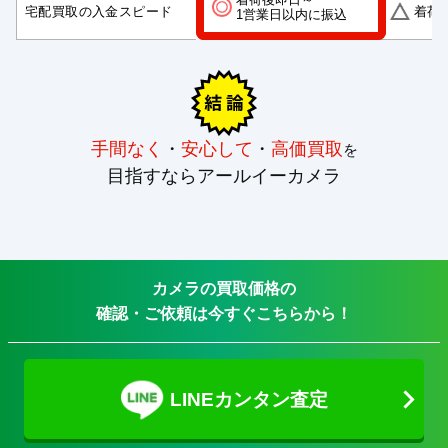
宅配買取の入金スピード
着荷
1営業日以内に振込
手間なく
・
安心して
・
高価買取
を
目指すならアールイーカメラ
カメラの買取価格の
確認・ご依頼は今すぐこちらから！
LINEカンタン査定