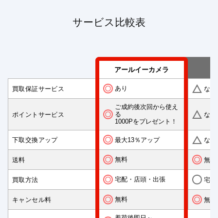
サービス比較表
アールイーカメラ
あり
買取保証サービス
なし
ご成約後次回から使え
る
ポイントサービス
なし
1000Pをプレゼント！
最大13％アップ
下取交換アップ
なし
無料
送料
無料
宅配・店頭・出張
買取方法
宅配
無料
キャンセル料
無料
着荷後即日～