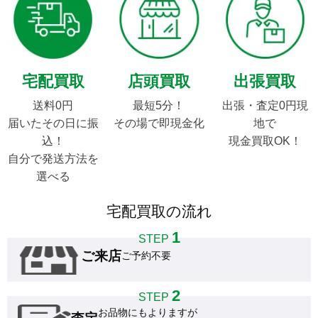
宅配買取
店頭買取
出張買取
送料0円

最短5分！

出張・査定0円現
届いたその日に振
その場で即現金化
地で

込！

現金買取OK！
自分で発送方法を
選べる
宅配買取の流れ
1
STEP
ご来店
ご予約不要
2
STEP
お品物にもよりますが
