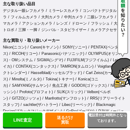
主な取り扱い品目
デジタル一眼レフカメラ
ミラーレスカメラ
コンパクトデジタルカメ
ラ
フィルムカメラ
大判カメラ
中判カメラ
二眼レフカメラ
シネ
マカメラ
アクションカメラ
レンズ
ドローン
フラッシュ
大型ス
トロボ
三脚・一脚
ジンバル・スタビライザー
カメラアクセサリ
主な買取り・取り扱いメーカー
Nikon(ニコン)
Canon(キヤノン)
SONY(ソニー)
PENTAX(ペンタック
ス)
RICOH(リコー)
Panasonic(パナソニック)
OLYMPUS(オリンパ
ス)・OMシステム
SIGMA(シグマ)
FUJIFILM(フジフイルム)
Leica(ラ
イカ)
CONTAX(コンタックス)
TAMRON(タムロン)
Voigtlander(フォ
クトレンダー)
Hasselblad(ハッセルブラッド)
Carl Zeiss(カールツァイ
ス)
Minolta(ミノルタ)
Tokina(トキナー)
Konica(コニ
カ)
SAMYANG(サムヤン)
焦点工房
GODOX(ゴドックス)
Nissin(ニ
ッシン)
Profoto(プロフォト)
SLIK(スリック)
Velbon(ベルボ
ン)
GITZO(ジッツォ)
Manfrotto(マンフロット)
RRS(リアリーライト
スタッフ)
sachtler(ザハトラー)
Libec(リーベック)
Blackmagic
Design(ブラックマジックデザイン)
GoPro(ゴープロ)
DJI(ディージェ
電話受付は時間外となっ
送るだけ
イアイ)
ATOMOS(アトモス)
FeiyuTech(フェイユーテッ
LINE査定
ております。
買取
ク)
ZHIYUN(ジーウン)