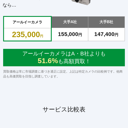
なら…
大手A社
大手B社
アールイーカメラ
235,000
155,000
147,400
円
円
円
アールイーカメラはA・B社よりも
51.6%
も高額買取！
買取価格は常に市場調査に基づき適正に設定。上記は特定カメラの比較例です。他商
品も高価買取を目指し調査しています。
サービス比較表