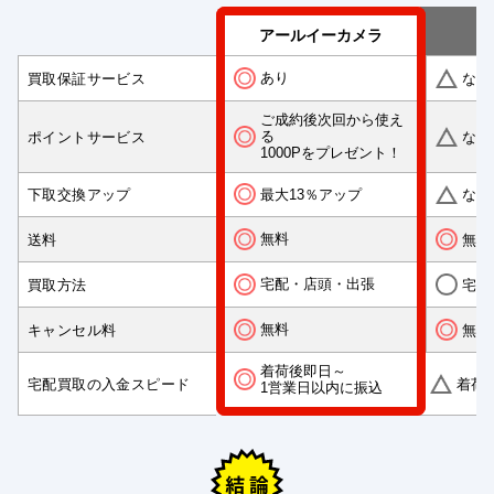
アールイーカメラ
あり
買取保証サービス
なし
ご成約後次回から使え
る
ポイントサービス
なし
1000Pをプレゼント！
最大13％アップ
下取交換アップ
なし
無料
送料
無料
宅配・店頭・出張
買取方法
宅配
無料
キャンセル料
無料
着荷後即日～
宅配買取の入金スピード
着荷
1営業日以内に振込