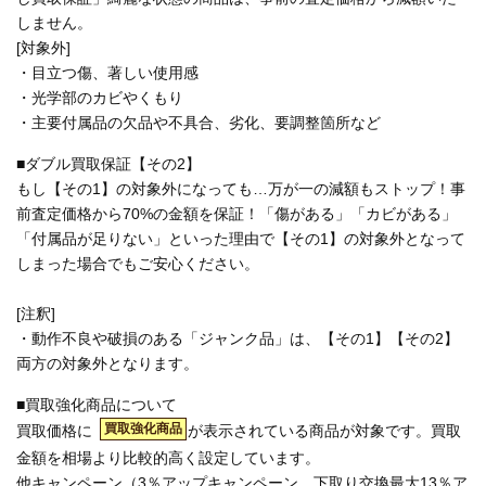
しません。
[対象外]
・目立つ傷、著しい使用感
・光学部のカビやくもり
・主要付属品の欠品や不具合、劣化、要調整箇所など
■ダブル買取保証【その2】
もし【その1】の対象外になっても…万が一の減額もストップ！事
前査定価格から70%の金額を保証！「傷がある」「カビがある」
「付属品が足りない」といった理由で【その1】の対象外となって
しまった場合でもご安心ください。
[注釈]
・動作不良や破損のある「ジャンク品」は、【その1】【その2】
両方の対象外となります。
■買取強化商品について
買取強化商品
買取価格に
が表示されている商品が対象です。買取
金額を相場より比較的高く設定しています。
他キャンペーン（3％アップキャンペーン、下取り交換最大13％ア