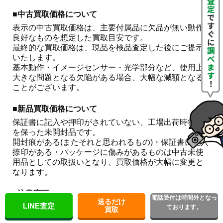
■中古買取価格について
表示の中古買取価格は、主要付属品に欠品が無い動作
良好なものを想定した買取目安です。

最終的な買取価格は、現品を検品査定した後にご提示
いたします。

基本動作・イメージセンサー・光学部分など、使用上
大きな問題となる欠陥がある場合、大幅な減額となる
ことがございます。 
■新品買取価格について
保証書に記入や押印がされていない、工場出荷時状態
を保った未開封品です。

開封痕がある(またそれと思われるもの)・保証書に記入
捺印がある・パッケージに傷みがあるものは中古未使
用品としての取扱いとなり、買取価格が大幅に変更と
なります。
■注意事項
電話受付は時間外となっ
送るだけ
LINE査定
こちらはお買取金額をお約束するものではございませ
ております。
買取
ん。
