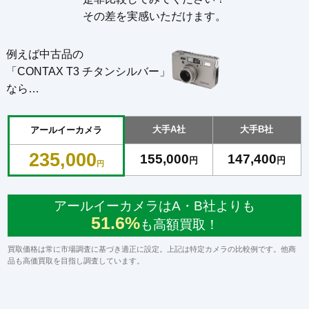
その差を実感いただけます。
例えば中古品の
「CONTAX T3 チタンシルバー」
なら…
大手A社
大手B社
アールイーカメラ
235,000
155,000
147,400
円
円
円
アールイーカメラはA・B社よりも
51.6%
も高額買取！
買取価格は常に市場調査に基づき適正に設定。上記は特定カメラの比較例です。他商
品も高価買取を目指し調査しています。