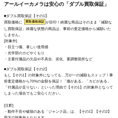
アールイーカメラは安心の「ダブル買取保証」
■ダブル買取保証【その1】
買取価格保証
買取価格に
が目印！綺麗な商品はそのまま「減額な
し買取保証」綺麗な状態の商品は、事前の査定価格から減額いた
しません。
[対象外]
・目立つ傷、著しい使用感
・光学部のカビやくもり
・主要付属品の欠品や不具合、劣化、要調整箇所など
■ダブル買取保証【その2】
もし【その1】の対象外になっても…万が一の減額もストップ！事
前査定価格から70%の金額を保証！「傷がある」「カビがある」
「付属品が足りない」といった理由で【その1】の対象外となって
しまった場合でもご安心ください。
[注釈]
・動作不良や破損のある「ジャンク品」は、【その1】【その2】
両方の対象外となります。