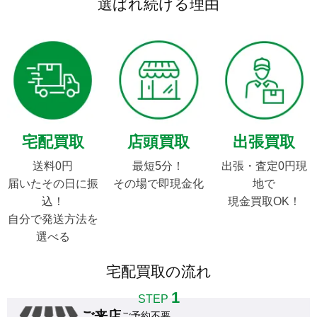
選ばれ続ける理由
宅配買取
店頭買取
出張買取
送料0円

最短5分！

出張・査定0円現
届いたその日に振
その場で即現金化
地で

込！

現金買取OK！
自分で発送方法を
選べる
宅配買取の流れ
1
STEP
ご来店
ご予約不要