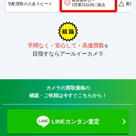
着荷後即日～
宅配買取の入金スピード
着荷
1営業日以内に振込
手間なく
・
安心して
・
高価買取
を
目指すならアールイーカメラ
カメラの買取価格の
確認・ご依頼は今すぐこちらから！
LINEカンタン査定