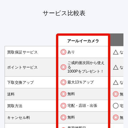
サービス比較表
アールイーカメラ
あり
買取保証サービス
なし
ご成約後次回から使え
る
ポイントサービス
なし
1000Pをプレゼント！
最大13％アップ
下取交換アップ
なし
無料
送料
無料
宅配・店頭・出張
買取方法
宅配
無料
キャンセル料
無料