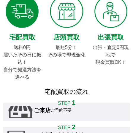
宅配買取
店頭買取
出張買取
送料0円

最短5分！

出張・査定0円現
届いたその日に振
その場で即現金化
地で

込！

現金買取OK！
自分で発送方法を
選べる
宅配買取の流れ
1
STEP
ご来店
ご予約不要
2
STEP