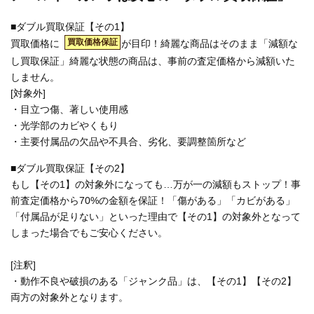
■ダブル買取保証【その1】
買取価格保証
買取価格に
が目印！綺麗な商品はそのまま「減額な
し買取保証」綺麗な状態の商品は、事前の査定価格から減額いた
しません。
[対象外]
・目立つ傷、著しい使用感
・光学部のカビやくもり
・主要付属品の欠品や不具合、劣化、要調整箇所など
■ダブル買取保証【その2】
もし【その1】の対象外になっても…万が一の減額もストップ！事
前査定価格から70%の金額を保証！「傷がある」「カビがある」
「付属品が足りない」といった理由で【その1】の対象外となって
しまった場合でもご安心ください。
[注釈]
・動作不良や破損のある「ジャンク品」は、【その1】【その2】
両方の対象外となります。