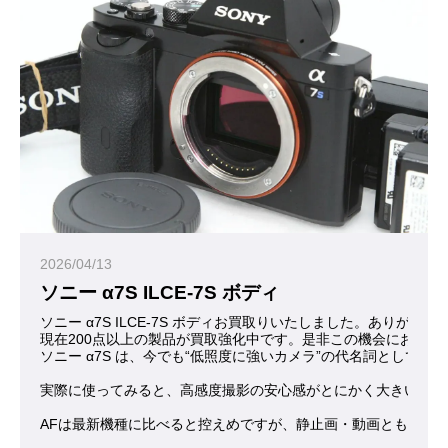
2026/04/13
ソニー α7S ILCE-7S ボディ
ソニー α7S ILCE-7S ボディお買取りいたしました。ありがと
現在200点以上の製品が買取強化中です。是非この機会にお問合
ソニー α7S は、今でも“低照度に強いカメラ”の代名詞とし
実際に使ってみると、高感度撮影の安心感がとにかく大きいカメ
AFは最新機種に比べると控えめですが、静止画・動画ともに“