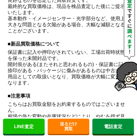
良好なものを想定した買取目安です。

最終的な買取価格は、現品を検品査定した後にご提示
いたします。

基本動作・イメージセンサー・光学部分など、使用上
大きな問題となる欠陥がある場合、大幅な減額となる
ことがございます。 
■新品買取価格について
保証書に記入や押印がされていない、工場出荷時状態
を保った未開封品です。

開封痕がある(またそれと思われるもの)・保証書に記入
捺印がある・パッケージに傷みがあるものは中古未使
用品としての取扱いとなり、買取価格が大幅に変更と
なります。
■注意事項
こちらはお買取金額をお約束するものではございませ
ん。

相場の急な変動や在庫状況などにより、やむを得ず見
積り額の変更やお取引の中止をすることがございま
送るだけ
LINE査定
電話査定
す。
買取