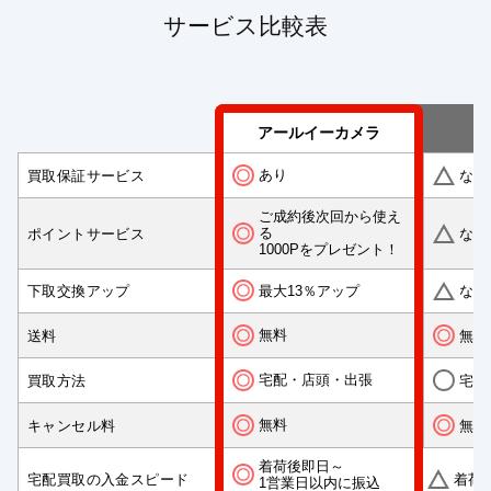
サービス比較表
アールイーカメラ
あり
買取保証サービス
なし
ご成約後次回から使え
る
ポイントサービス
なし
1000Pをプレゼント！
最大13％アップ
下取交換アップ
なし
無料
送料
無料
宅配・店頭・出張
買取方法
宅配
無料
キャンセル料
無料
着荷後即日～
宅配買取の入金スピード
着荷
1営業日以内に振込