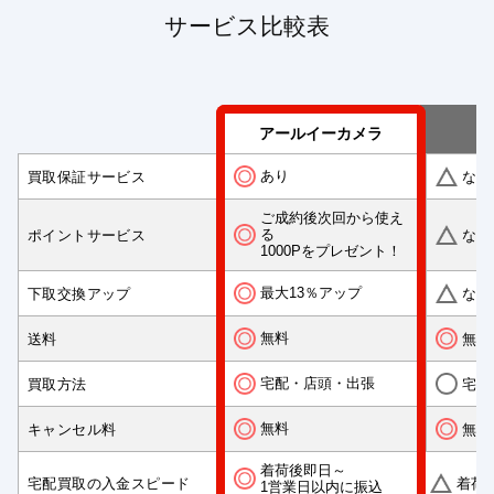
サービス比較表
アールイーカメラ
あり
買取保証サービス
なし
ご成約後次回から使え
る
ポイントサービス
なし
1000Pをプレゼント！
最大13％アップ
下取交換アップ
なし
無料
送料
無料
宅配・店頭・出張
買取方法
宅配
無料
キャンセル料
無料
着荷後即日～
宅配買取の入金スピード
着荷
1営業日以内に振込