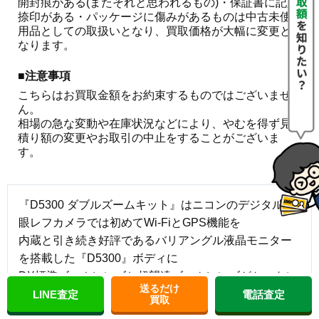
開封痕がある(またそれと思われるもの)・保証書に記入
捺印がある・パッケージに傷みがあるものは中古未使
用品としての取扱いとなり、買取価格が大幅に変更と
なります。
■注意事項
こちらはお買取金額をお約束するものではございませ
ん。

相場の急な変動や在庫状況などにより、やむを得ず見
積り額の変更やお取引の中止をすることがございま
す。
『D5300 ダブルズームキット』はニコンのデジタル一
眼レフカメラでは初めてWi-FiとGPS機能を
内蔵と引き続き好評であるバリアングル液晶モニター
を搭載した『D5300』ボディに
DX標準ズームレンズと超望遠ズームレンズがセットに
送るだけ
なったモデルです。
LINE査定
電話査定
買取