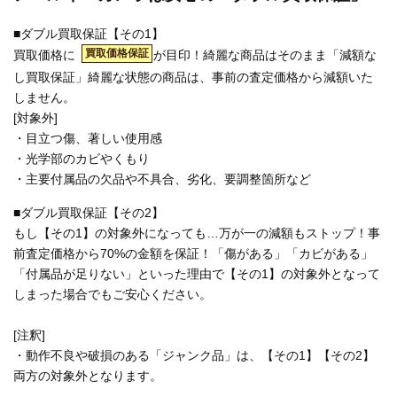
■ダブル買取保証【その1】
買取価格保証
買取価格に
が目印！綺麗な商品はそのまま「減額な
し買取保証」綺麗な状態の商品は、事前の査定価格から減額いた
しません。
[対象外]
・目立つ傷、著しい使用感
・光学部のカビやくもり
・主要付属品の欠品や不具合、劣化、要調整箇所など
■ダブル買取保証【その2】
もし【その1】の対象外になっても…万が一の減額もストップ！事
前査定価格から70%の金額を保証！「傷がある」「カビがある」
「付属品が足りない」といった理由で【その1】の対象外となって
しまった場合でもご安心ください。
[注釈]
・動作不良や破損のある「ジャンク品」は、【その1】【その2】
両方の対象外となります。