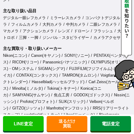
主な取り扱い品目
デジタル一眼レフカメラ
ミラーレスカメラ
コンパクトデジタルカメ
ラ
フィルムカメラ
大判カメラ
中判カメラ
二眼レフカメラ
シネ
マカメラ
アクションカメラ
レンズ
ドローン
フラッシュ
大型ス
トロボ
三脚・一脚
ジンバル・スタビライザー
カメラアクセサリ
主な買取り・取り扱いメーカー
Nikon(ニコン)
Canon(キヤノン)
SONY(ソニー)
PENTAX(ペンタック
ス)
RICOH(リコー)
Panasonic(パナソニック)
OLYMPUS(オリンパ
ス)・OMシステム
SIGMA(シグマ)
FUJIFILM(フジフイルム)
Leica(ラ
イカ)
CONTAX(コンタックス)
TAMRON(タムロン)
Voigtlander(フォ
クトレンダー)
Hasselblad(ハッセルブラッド)
Carl Zeiss(カールツァイ
ス)
Minolta(ミノルタ)
Tokina(トキナー)
Konica(コニ
カ)
SAMYANG(サムヤン)
焦点工房
GODOX(ゴドックス)
Nissin(ニ
ッシン)
Profoto(プロフォト)
SLIK(スリック)
Velbon(ベルボ
ン)
GITZO(ジッツォ)
Manfrotto(マンフロット)
RRS(リアリーライト
スタッフ)
sachtler(ザハトラー)
Libec(リーベック)
Blackmagic
送るだけ
Design(ブラックマジックデザイン)
GoPro(ゴープロ)
DJI(ディージェ
LINE査定
電話査定
買取
イアイ)
ATOMOS(アトモス)
FeiyuTech(フェイユーテッ