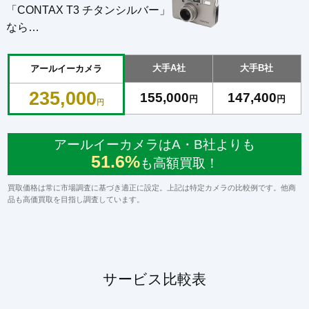
「CONTAX T3 チタンシルバー」
なら…
大手A社
大手B社
アールイーカメラ
235,000
155,000
147,400
円
円
円
アールイーカメラはA・B社よりも
51.6%
も高額買取！
買取価格は常に市場調査に基づき適正に設定。上記は特定カメラの比較例です。他商
品も高価買取を目指し調査しています。
サービス比較表