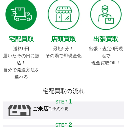
宅配買取
店頭買取
出張買取
送料0円

最短5分！

出張・査定0円現
届いたその日に振
その場で即現金化
地で

込！

現金買取OK！
自分で発送方法を
選べる
宅配買取の流れ
1
STEP
ご来店
ご予約不要
2
STEP