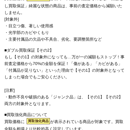
し買取保証」綺麗な状態の商品は、事前の査定価格から減額いた
しません。
[対象外]
・目立つ傷、著しい使用感
・光学部のカビやくもり
・主要付属品の欠品や不具合、劣化、要調整箇所など
■ダブル買取保証【その2】
もし【その1】の対象外になっても…万が一の減額もストップ！事
前査定価格から70%の金額を保証！「傷がある」「カビがある」
「付属品が足りない」といった理由で【その1】の対象外となって
しまった場合でもご安心ください。
[注釈]
・動作不良や破損のある「ジャンク品」は、【その1】【その2】
両方の対象外となります。
■買取強化商品について
買取強化商品
買取価格に
が表示されている商品が対象です。買取
金額を相場より比較的高く設定しています。