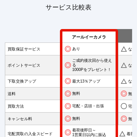
サービス比較表
アールイーカメラ
あり
買取保証サービス
なし
ご成約後次回から使え
る
ポイントサービス
なし
1000Pをプレゼント！
最大13％アップ
下取交換アップ
なし
無料
送料
無料
宅配・店頭・出張
買取方法
宅配
無料
キャンセル料
無料
着荷後即日～
宅配買取の入金スピード
着荷
1営業日以内に振込