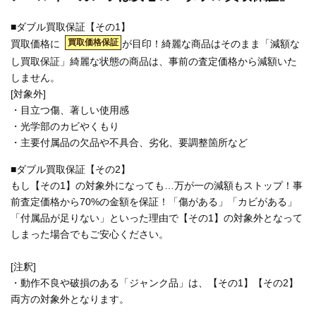
■ダブル買取保証【その1】
買取価格保証
買取価格に
が目印！綺麗な商品はそのまま「減額な
し買取保証」綺麗な状態の商品は、事前の査定価格から減額いた
しません。
[対象外]
・目立つ傷、著しい使用感
・光学部のカビやくもり
・主要付属品の欠品や不具合、劣化、要調整箇所など
■ダブル買取保証【その2】
もし【その1】の対象外になっても…万が一の減額もストップ！事
前査定価格から70%の金額を保証！「傷がある」「カビがある」
「付属品が足りない」といった理由で【その1】の対象外となって
しまった場合でもご安心ください。
[注釈]
・動作不良や破損のある「ジャンク品」は、【その1】【その2】
両方の対象外となります。