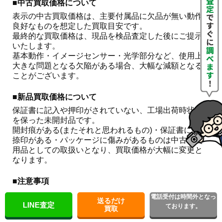
■中古買取価格について
表示の中古買取価格は、主要付属品に欠品が無い動作
良好なものを想定した買取目安です。

最終的な買取価格は、現品を検品査定した後にご提示
いたします。

基本動作・イメージセンサー・光学部分など、使用上
大きな問題となる欠陥がある場合、大幅な減額となる
ことがございます。 
■新品買取価格について
保証書に記入や押印がされていない、工場出荷時状態
を保った未開封品です。

開封痕がある(またそれと思われるもの)・保証書に記入
捺印がある・パッケージに傷みがあるものは中古未使
用品としての取扱いとなり、買取価格が大幅に変更と
なります。
■注意事項
こちらはお買取金額をお約束するものではございませ
電話受付は時間外となっ
送るだけ
ん。

LINE査定
ております。
買取
相場の急な変動や在庫状況などにより、やむを得ず見