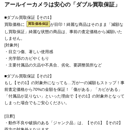
アールイーカメラは安心の「ダブル買取保証」
■ダブル買取保証【その1】
買取価格保証
買取価格に
が目印！綺麗な商品はそのまま「減額な
し買取保証」綺麗な状態の商品は、事前の査定価格から減額いた
しません。
[対象外]
・目立つ傷、著しい使用感
・光学部のカビやくもり
・主要付属品の欠品や不具合、劣化、要調整箇所など
■ダブル買取保証【その2】
もし【その1】の対象外になっても…万が一の減額もストップ！事
前査定価格から70%の金額を保証！「傷がある」「カビがある」
「付属品が足りない」といった理由で【その1】の対象外となって
しまった場合でもご安心ください。
[注釈]
・動作不良や破損のある「ジャンク品」は、【その1】【その2】
両方の対象外となります。