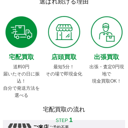
選ばれ続ける理由
宅配買取
店頭買取
出張買取
送料0円

最短5分！

出張・査定0円現
届いたその日に振
その場で即現金化
地で

込！

現金買取OK！
自分で発送方法を
選べる
宅配買取の流れ
1
STEP
ご来店
ご予約不要