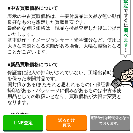
■中古買取価格について
表示の中古買取価格は、主要付属品に欠品が無い動作
良好なものを想定した買取目安です。

最終的な買取価格は、現品を検品査定した後にご提示
いたします。

基本動作・イメージセンサー・光学部分など、使用上
大きな問題となる欠陥がある場合、大幅な減額となる
ことがございます。 
■新品買取価格について
保証書に記入や押印がされていない、工場出荷時状態
を保った未開封品です。

開封痕がある(またそれと思われるもの)・保証書に記入
捺印がある・パッケージに傷みがあるものは中古未使
用品としての取扱いとなり、買取価格が大幅に変更と
なります。
■注意事項
電話受付は時間外となっ
送るだけ
LINE査定
こちらはお買取金額をお約束するものではございませ
ております。
買取
ん。
