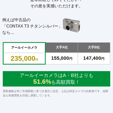
その差を実感いただけます。
例えば中古品の
「CONTAX T3 チタンシルバー」
なら…
大手A社
大手B社
アールイーカメラ
235,000
155,000
147,400
円
円
円
アールイーカメラはA・B社よりも
51.6%
も高額買取！
買取価格は常に市場調査に基づき適正に設定。上記は特定カメラの比較例です。他商
品も高価買取を目指し調査しています。