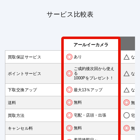
サービス比較表
アールイーカメラ
あり
買取保証サービス
なし
ご成約後次回から使え
る
ポイントサービス
なし
1000Pをプレゼント！
最大13％アップ
下取交換アップ
なし
無料
送料
無料
宅配・店頭・出張
買取方法
宅配
無料
キャンセル料
無料
着荷後即日～