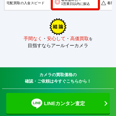
宅配買取の入金スピード
着荷
1営業日以内に振込
手間なく
・
安心して
・
高価買取
を
目指すならアールイーカメラ
カメラの買取価格の
確認・ご依頼は今すぐこちらから！
LINEカンタン査定