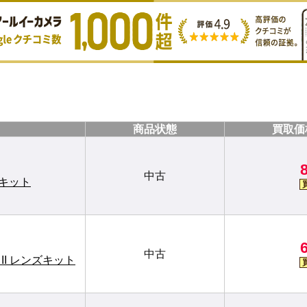
商品状態
買取価
中古
ムキット
中古
 IS II レンズキット