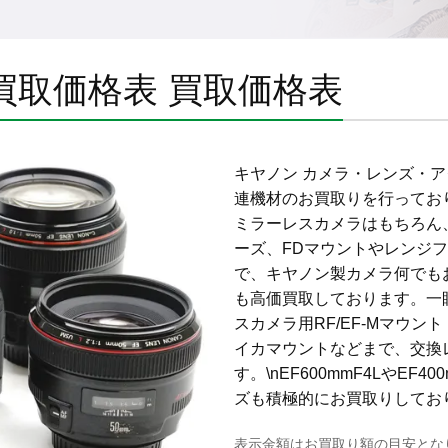
)買取価格表
買取価格表
キヤノン カメラ・レンズ・
連機材のお買取りを行っており
ミラーレスカメラはもちろん
ーズ、FDマウントやレンジ
で、キヤノン製カメラ何でも
も高価買取しております。一
スカメラ用RF/EF-Mマウン
イカマウントなどまで、交換
す。\nEF600mmF4LやEF
ズも積極的にお買取りしてお
表示金額はお買取り額の目安とな