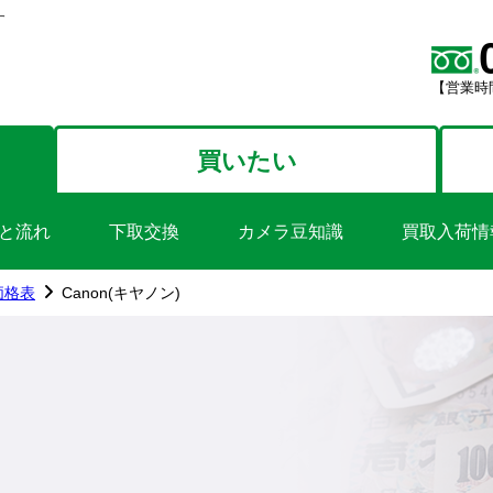
す
【営業時間
買いたい
と流れ
下取交換
カメラ豆知識
買取入荷情
価格表
Canon(キヤノン)